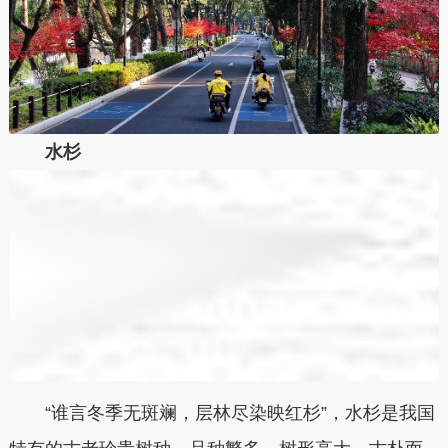
水杉
“谁言冬季无斑斓，层林尽染映红杉”，水杉是我国