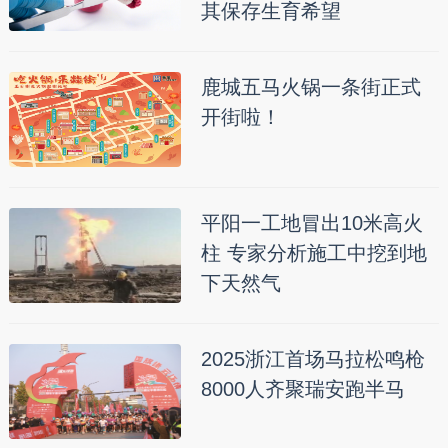
其保存生育希望
鹿城五马火锅一条街正式
开街啦！
平阳一工地冒出10米高火
柱 专家分析施工中挖到地
下天然气
2025浙江首场马拉松鸣枪
8000人齐聚瑞安跑半马