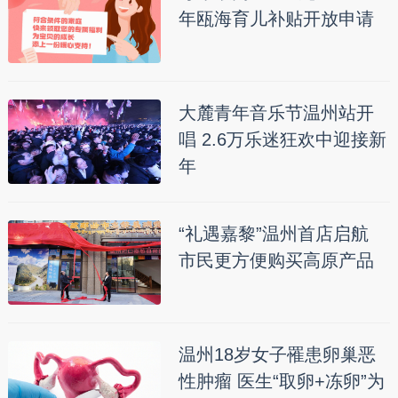
年瓯海育儿补贴开放申请
大麓青年音乐节温州站开
唱 2.6万乐迷狂欢中迎接新
年
“礼遇嘉黎”温州首店启航
市民更方便购买高原产品
温州18岁女子罹患卵巢恶
性肿瘤 医生“取卵+冻卵”为