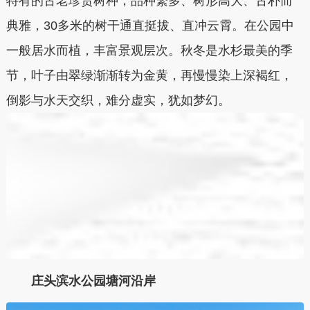
特有的古老珍贵树种，品种繁多、树形高大、古朴而
典雅，30多米的树干通直挺拔、直冲云霄。在公园中
一般居水而植，丰富景观层次。秋冬是水杉最美的季
节，叶子由翠绿渐渐转为金黄，再慢慢染上深褐红，
倒影与水天交织，难分虚实，犹如梦幻。
庄头滨水公园塘河沿岸