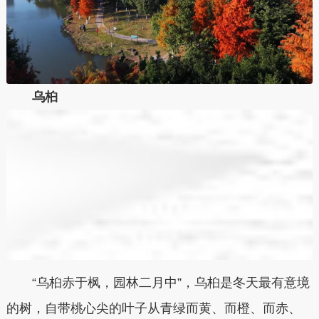
乌桕
“乌桕赤于枫，园林二月中”，乌桕是冬天最有意境
的树，自带桃心尖的叶子从青绿而黄、而橙、而赤、