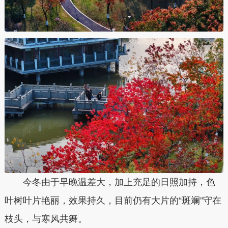
今冬由于早晚温差大，加上充足的日照加持，色
叶树叶片艳丽，效果持久，目前仍有大片的“斑斓”守在
枝头，与寒风共舞。