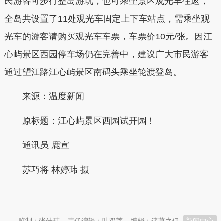
民游客可步行整岛游玩，也可乘坐景区观光车往返，
全岛共设置了11处观光车固定上下车站点，需乘坐观
光车的游客请购买观光车车票，车票价10元/张。因江
心屿景区西园停车场仍在完善中，建议广大市民游客
通过望江路江心屿景区南码头乘坐轮渡登岛。
来源：温度新闻
原标题：
江心屿景区西园试开园！
通讯员
鹿宣
苏巧将 林婷玮 摄
本文转自：
温州新闻网 66wz.com
监制：张佳玮
责任编辑：叶双莲
编辑：诸葛之伊
新闻中心