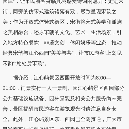
因库”，让市民游客身临其境感受诗词的魅力；走进宋
街，两旁的仿宋式建筑错落有致，尽致呈现宋韵之
美；作为开放式体验式街区，宋街将宋式美学和孤屿
之美相融合，还原宋朝的文化、艺术、生活场景，引
入地方特色餐饮、非遗文创、休闲娱乐等业态，推动
经典宋韵与江心西园“美美与共”，让市民游客“上岛见
宋韵”“处处赏宋韵”。
据介绍，江心屿景区西园开放时间为8:00—
21:00，门票实行一人一票制。因江心屿景区西园部分
公共基础设施设备、园林景观及相关公共服务尚未完
善，景区提醒市民游客在游览观光时请注意自身安
全。此外，江心屿景区东、西园已全岛贯通，广大市