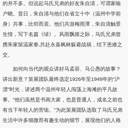
的并不多。但说起马氏兄弟的好友朱自清，可谓家喻
户晓。昔日，朱自清与他们在省立十中（温州中学前
身）共事，比邻而居。他们共游梅雨潭，朱自清触景
生情，写下名篇《绿》。风雨飘摇之际，马氏兄弟曾
携朱家留温家眷,共赴永嘉枫林躲避战祸，结下患难之
交。
如何向当代的观众讲好马孟容、马公愚的故事？
讲出新意？策展团队最终选定1926年至1949年的“沪
漂”时光，讲述两个温州年轻人闯荡上海滩的平凡故
事。“他们虽然是书画大家，也是普通人，成名之前也
有当下年轻人的苦恼。”为此策展团队选取了马氏兄弟
生活中许多细微而有趣生动的细节，展现他们的人格