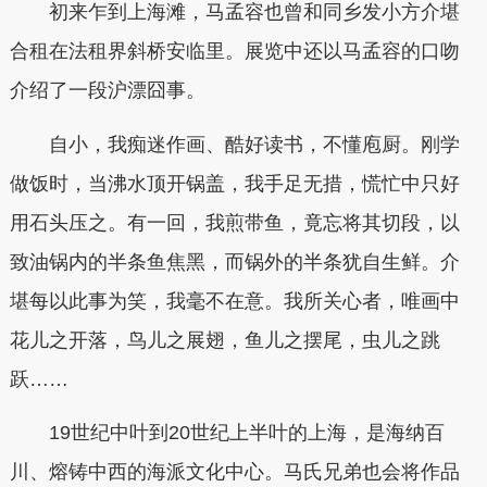
初来乍到上海滩，马孟容也曾和同乡发小方介堪
合租在法租界斜桥安临里。展览中还以马孟容的口吻
介绍了一段沪漂囧事。
自小，我痴迷作画、酷好读书，不懂庖厨。刚学
做饭时，当沸水顶开锅盖，我手足无措，慌忙中只好
用石头压之。有一回，我煎带鱼，竟忘将其切段，以
致油锅内的半条鱼焦黑，而锅外的半条犹自生鲜。介
堪每以此事为笑，我毫不在意。我所关心者，唯画中
花儿之开落，鸟儿之展翅，鱼儿之摆尾，虫儿之跳
跃……
19世纪中叶到20世纪上半叶的上海，是海纳百
川、熔铸中西的海派文化中心。马氏兄弟也会将作品