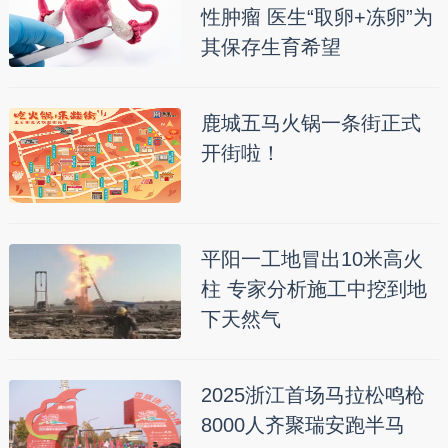
性肿瘤 医生“取卵+冻卵”为
其保存生育希望
鹿城五马火锅一条街正式
开街啦！
平阳一工地冒出10米高火
柱 专家分析施工中挖到地
下天然气
2025浙江首场马拉松鸣枪
8000人齐聚瑞安跑半马