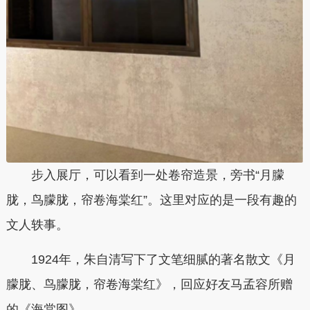
步入展厅，可以看到一处卷帘造景，旁书“月朦
胧，鸟朦胧，帘卷海棠红”。这里对应的是一段有趣的
文人轶事。
1924年，朱自清写下了文笔细腻的著名散文《月
朦胧、鸟朦胧，帘卷海棠红》，回应好友马孟容所赠
的《海棠图》。