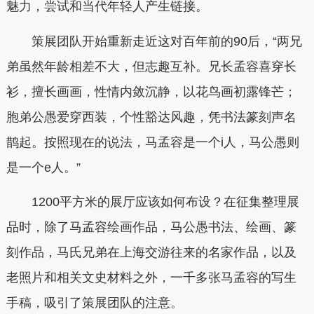
魅力，尝试和当代年轻人产生链接。
策展团队开始重新走近这对百年前的90后，“两兄
弟虽然年龄相差不大，但志趣互补。兄长孟容喜穿长
衫，擅长画画，性情内敛沉静，以花鸟画初露锋芒；
胞弟公愚爱穿西装，个性豁达风趣，凭书法篆刻声名
鹊起。按照现在的说法，马孟容是一个i人，马公愚则
是一个e人。”
1200平方米的展厅应该如何布设？在征集整理展
品时，除了马孟容绘画作品，马公愚书法、绘画、篆
刻作品，马氏兄弟在上海交游往来的名家作品，以及
老照片和相关文史材料之外，一千多张马孟容的写生
手稿，吸引了策展团队的注意。