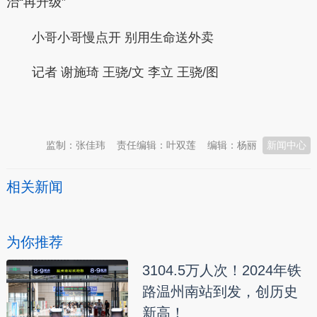
治“再升级”
小哥小哥慢点开 别用生命送外卖
记者 谢施琦 王骁/文 李立 王骁/图
本文转自：
温州新闻网 66wz.com
监制：张佳玮
责任编辑：叶双莲
编辑：杨丽
新闻中心
相关新闻
为你推荐
3104.5万人次！2024年铁
路温州南站到发，创历史
新高！