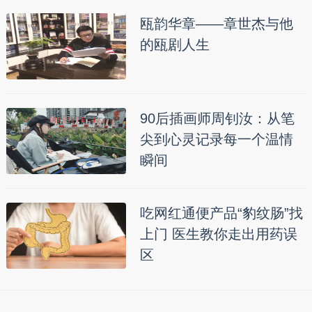
瓯韵华章——章世杰与他
的瓯剧人生
90后插画师周钊汝：从笔
尖到心灵记录每一个温情
瞬间
吃网红通便产品“豹纹肠”找
上门 医生教你走出用药误
区