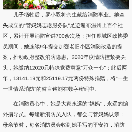
儿子牺牲后，罗小双将余生献给消防事业。她牵
头成立的“管妈妈志愿服务队”足迹遍布温州上百个社
区，累计开展消防宣讲700余次场；担任鹿城区政协委
员期间，她连续9年提交加强老旧小区消防改造的提
案，推动政府整改消防隐患。2020年疫情防控紧要关
头，她缴纳12020元特殊党费寓意“万众一心”；此后两
年，13141.19元和25119.17元两份特殊捐赠，将“一生
一世情系消防”的誓言铭刻在数字密码中。
在消防员心中，她是大家永远的“妈妈”，永远的编
外指导员。每逢新消防员入队，都会与管妈妈认亲；
母亲节时，每名消防员会收到她手写的平安符，消防