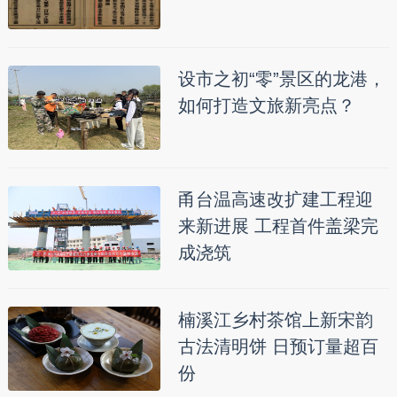
设市之初“零”景区的龙港，
如何打造文旅新亮点？
甬台温高速改扩建工程迎
来新进展 工程首件盖梁完
成浇筑
楠溪江乡村茶馆上新宋韵
古法清明饼 日预订量超百
份