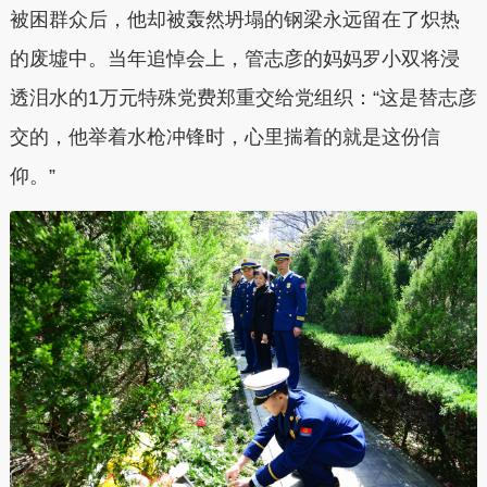
被困群众后，他却被轰然坍塌的钢梁永远留在了炽热
的废墟中。当年追悼会上，
管志彦的妈妈
罗小双将浸
透泪水的1万元特殊党费郑重交给党组织：“这是替志彦
交的，他举着水枪冲锋时，心里揣着的就是这份信
仰。”