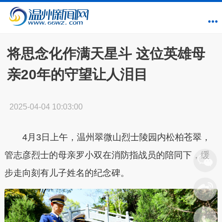
将思念化作满天星斗 这位英雄母
亲20年的守望让人泪目
2025-04-04 10:03:00
4月3日上午，温州翠微山烈士陵园内松柏苍翠，
管志彦烈士的母亲罗小双在消防指战员的陪同下，缓
步走向刻有儿子姓名的纪念碑。