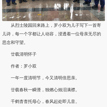
从烈士陵园回来路上，罗小双为儿子写下一首寄
儿诗，每一个字都让人动容，浸透着一位母亲无尽的
思念和守望。
廿载清明怀子
作者：罗小双
一年一度清明节，今又清明倍思亲。
廿载春秋一瞬湮，独燃心烛泪满襟。
千鹤杳杳托母心，春风起处即儿音。