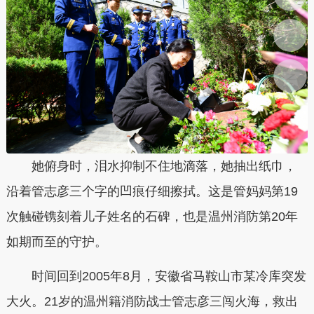
她俯身时，泪水抑制不住地滴落，她抽出纸巾，
沿着管志彦三个字的凹痕仔细擦拭。这是管妈妈第19
次触碰镌刻着儿子姓名的石碑，也是温州消防第20年
如期而至的守护。
时间回到2005年8月，安徽省马鞍山市某冷库突发
大火。21岁的温州籍消防战士管志彦三闯火海，救出