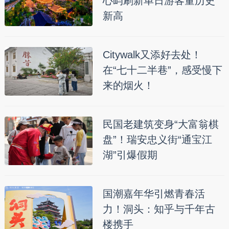
心屿刷新单日游客量历史
新高
Citywalk又添好去处！
在“七十二半巷”，感受慢下
来的烟火！
民国老建筑变身“大富翁棋
盘”！瑞安忠义街“通宝江
湖”引爆假期
国潮嘉年华引燃青春活
力！洞头：知乎与千年古
楼携手