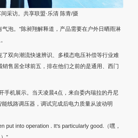
采访。共享联盟·乐清 陈青/摄
气泡。”陈昶翔解释道，产品需要在户外日晒雨淋
患。
了双向潮流快速辨识、多模态电压补偿等行业难
域销售居全球前五，排在他们之前的是通用、西门
开手机展示。当天凌晨4点，来自委内瑞拉的丹尼
了智能线路调压器，调试完成后电力质量从波动明
 put into operation . It's particularly good.（嘿，
）”