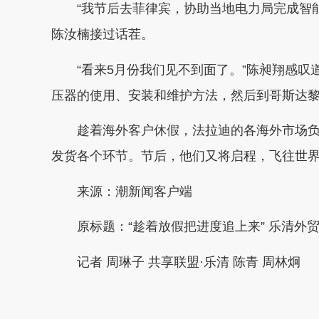
“我节后去菲律宾，协助当地电力局完成智能
陈汝楠接过话茬。
“看来5月份我们见不到面了。”陈昶翔感叹
压器的使用、安装和维护方法，然后到哥斯达
趁着海外客户休假，法拉迪的各海外市场负
发货各个环节。节后，他们又将启程，飞往世
来源：潮新闻客户端
原标题：“趁着放假把进度追上来” 乐清外
记者 周琳子 共享联盟·乐清 陈青 周林炯
本文转自：
温州新闻网 66wz.com