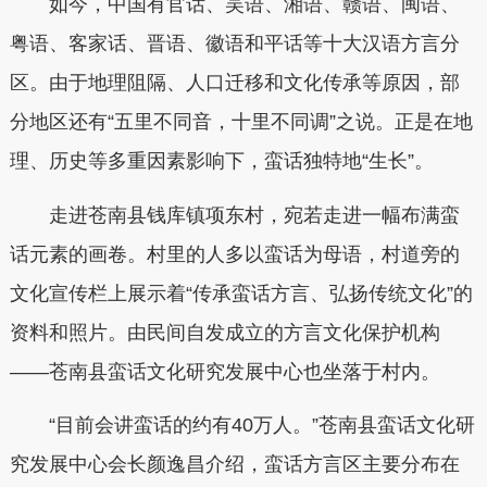
如今，中国有官话、吴语、湘语、赣语、闽语、
粤语、客家话、晋语、徽语和平话等十大汉语方言分
区。由于地理阻隔、人口迁移和文化传承等原因，部
分地区还有“五里不同音，十里不同调”之说。正是在地
理、历史等多重因素影响下，蛮话独特地“生长”。
走进苍南县钱库镇项东村，宛若走进一幅布满蛮
话元素的画卷。村里的人多以蛮话为母语，村道旁的
文化宣传栏上展示着“传承蛮话方言、弘扬传统文化”的
资料和照片。由民间自发成立的方言文化保护机构
——苍南县蛮话文化研究发展中心也坐落于村内。
“目前会讲蛮话的约有40万人。”苍南县蛮话文化研
究发展中心会长颜逸昌介绍，蛮话方言区主要分布在