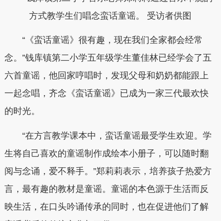
方式教学生们唱念蛮话童谣。 受访者供图
“《蛮话童谣》很有趣，现在我们全家都会经常
念。”钱库镇第二小学五年级学生董佳林已经学会了五
六首童谣，他回家哼唱时，发现父母和奶奶都能跟上
一起念唱，齐念《蛮话童谣》已成为一家三代最欢快
的时光。
“在方言教学课本中，蛮话童谣最受学生欢迎。学
生将自己喜欢的童谣制作成绘本小册子，可以随时翻
阅与念诵，爱不释手。”郑莉莉表示，培养孩子热爱方
言，最有趣的教材是童谣。童谣的本色源于生活而反
映生活，在口头吟诵传承的同时，也在促进他们了解