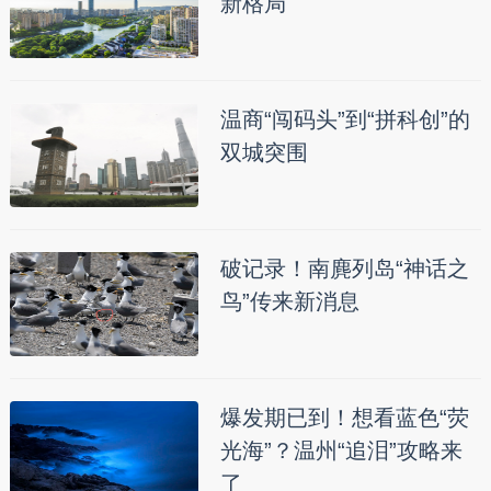
新格局
温商“闯码头”到“拼科创”的
双城突围
破记录！南麂列岛“神话之
鸟”传来新消息
爆发期已到！想看蓝色“荧
光海”？温州“追泪”攻略来
了