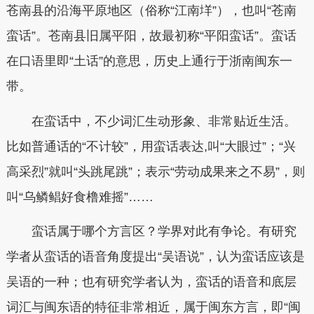
苍南县的沿海平原地区（俗称“江南垟”），也叫“苍南
蛮话”。苍南县旧属平阳，故最初称“平阳蛮话”。蛮话
在口语里即“土话”的意思，历史上通行于浙南闽东一
带。
在蛮话中，不少词汇生动形象、非常贴近生活。
比如普通话的“不计较”，用蛮话表达,叫“大眼过”；“兴
高采烈”就叫“头跳尾跳”；表示“劳动成果来之不易”，则
叫“乌鳞鲳好食橹难摇”……
蛮话属于哪个方言区？学界对此有争论。有研究
学者从蛮话的语音角度提出“吴语说”，认为蛮话应该是
吴语的一种；也有研究学者认为，蛮话的语音和底层
词汇与闽东语的特征非常相近，属于闽东方言，即“闽