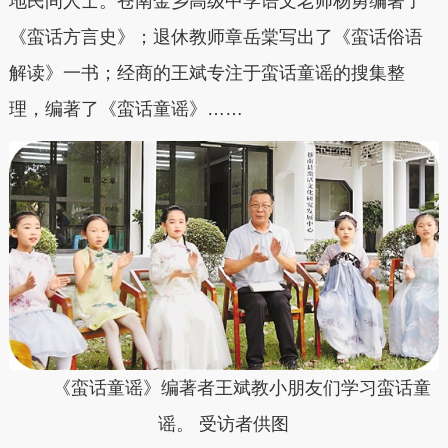
地民间人士。苍南金乡高级中学语文老师杨勇编著了
《蛮话方言史》；退休教师章岳棠写出了《蛮话俗语
解读》一书；经商的王斌专注于蛮话童谣的搜集整
理，编著了《蛮话童谣》……
《蛮话童谣》编著者王斌教小朋友们学习蛮话童
谣。 受访者供图