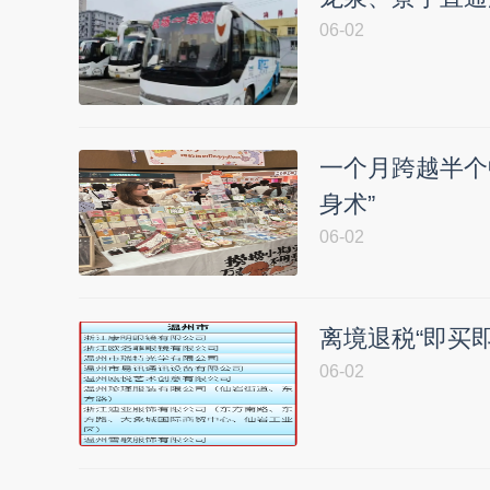
06-02
一个月跨越半个
身术”
06-02
离境退税“即买
06-02