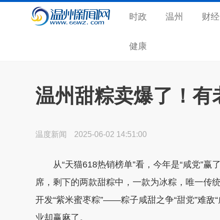
时政
温州
财经
健康
温州甜粽卖爆了！有
温度新闻
2025-06-02 14:51:00
从“天猫618热销榜单”看，今年是“咸党”赢
席，剩下的两款甜粽中，一款为冰粽，唯一传
开发“紫米蜜枣粽”——粽子咸甜之争“甜党”难
业却赢麻了。