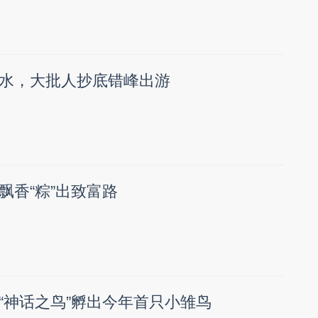
水，大批人抄底错峰出游
飘香“粽”出致富路
“神话之鸟”孵出今年首只小雏鸟