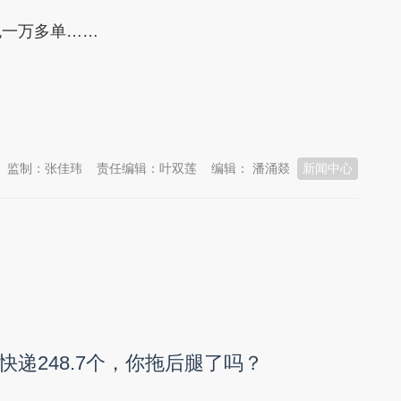
一万多单……
监制：张佳玮
责任编辑：叶双莲
编辑： 潘涌燚
新闻中心
快递248.7个，你拖后腿了吗？