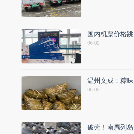
国内机票价格跳
06-02
温州文成：粽味
06-02
破壳！南麂列岛