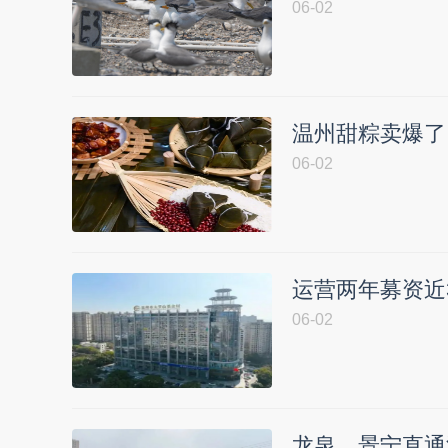
06-02
温州甜粽卖爆了
06-02
运营两年募资近
06-02
龙泉、景宁直通