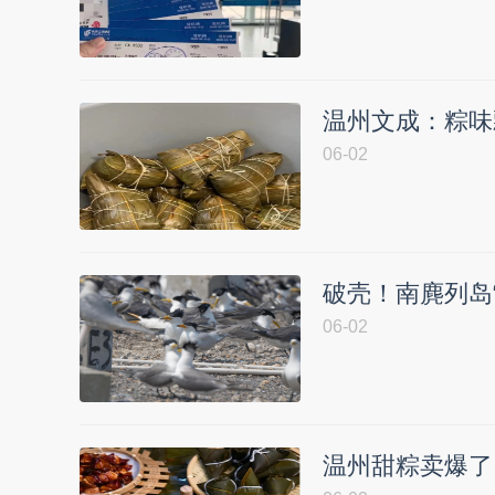
温州文成：粽味
06-02
破壳！南麂列岛
06-02
温州甜粽卖爆了