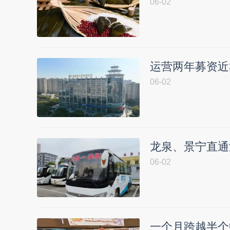
06-02
运营两年募资近
06-02
龙泉、景宁直通
06-02
一个月跨越半个