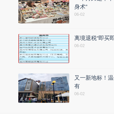
身术”
06-02
离境退税“即买
06-02
又一新地标！温
有
06-02