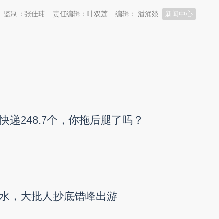
监制：张佳玮
责任编辑：叶双莲
编辑： 潘涌燚
新闻中心
快递248.7个，你拖后腿了吗？
水，大批人抄底错峰出游