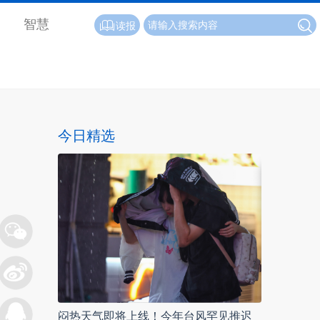
智慧
读报
今日精选
闷热天气即将上线！今年台风罕见推迟