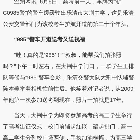
温州网讯 6月6日，高考前一天，车牌为“浙
C0985警”的警车缓缓驶出乐清市大荆中学，这是乐清
公安交警部门为该校考生护航开道的第二十个年头。
“985”警车开道送考又送祝福
“哇！真的是‘985’！”“叔叔，能帮我们拍张照
吗？”下午一时左右，在大荆中学门口，一群学生正排
队等候与“985”警车合影，乐清交警大队大荆中队辅警
陈本美举着相机忙前忙后。他笑着对记者说，从2009
年他第一次参加送考到现在，照片一拍就是17年。
当天，大荆中学为即将参加高考的高三学生举行
了高考出征仪式，校门前铺起红毯，架起拱门，高一
高二学生分列校广场两侧，手执加油横幅，为高三学