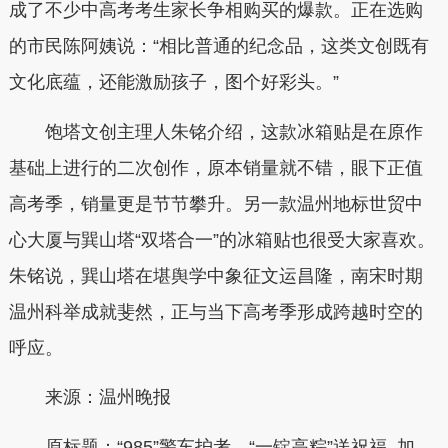
成了不少中高考考生家长争相购买的爆款。正在选购
的市民陈阿姨说：“相比普通的纪念品，这类文创既有
文化底蕴，还能激励孩子，图个好彩头。”
饱塔文创主理人朱铭介绍，这款冰箱贴是在原作
基础上进行的二次创作，原本销量就不错，眼下正值
高考季，销量更是节节攀升。另一款温州地标世贸中
心大厦与巽山塔“双塔合一”的冰箱贴也很受大家喜欢。
朱铭说，巽山塔在堪舆学中象征文运昌隆，南宋时期
温州科举成就斐然，正与当下高考季形成跨越时空的
呼应。
来源：温州晚报
原标题：“985”警车护考，“一锭高粽”送祝福 加