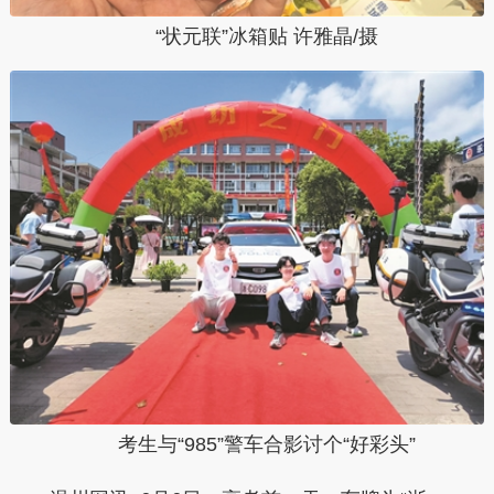
“状元联”冰箱贴 许雅晶/摄
考生与“985”警车合影讨个“好彩头”