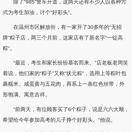
除了“985”警车开道，这两天还有不少人以各种方
式为考生加油，讨个“好彩头”。
在温州市区解放街，有一家开了30多年的“无招
牌”粽子店，两三个月前，这家店有了新名字“一锭高
粽”。
“最近，考生和家长纷纷慕名而来。”店老板老周笑
着说，他们家的“粽子”又称“状元粽”，选用上等粽叶包
裹糯米、咸蛋黄与五花肉，再系上一条红色丝带，外
形饱满、寓意吉祥。
“前两天，有位顾客买了6个粽子，说是六六大顺，
希望给今年参加高考的儿子挣个好彩头。”他说。