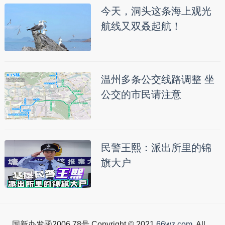
今天，洞头这条海上观光
航线又双叒起航！
温州多条公交线路调整 坐
公交的市民请注意
民警王熙：派出所里的锦
旗大户
国新办发函2006.78号 Copyright © 2021
66wz.com
. All