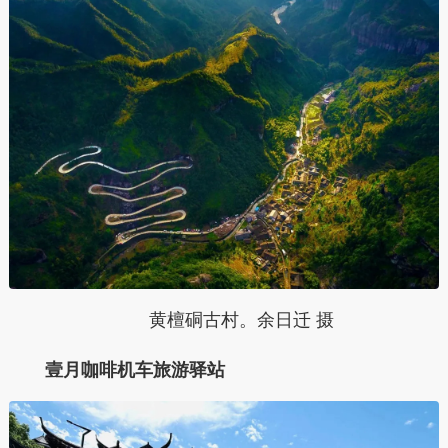
黄檀硐古村。余日迁 摄
壹月咖啡机车旅游驿站