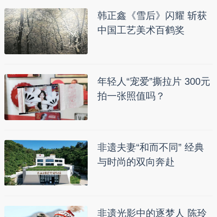
韩正鑫《雪后》闪耀 斩获
中国工艺美术百鹤奖
年轻人“宠爱”撕拉片 300元
拍一张照值吗？
非遗夫妻“和而不同” 经典
与时尚的双向奔赴
非遗光影中的逐梦人 陈玲