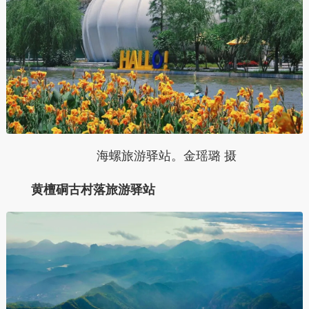
海螺旅游驿站。金瑶璐 摄
黄檀硐古村落旅游驿站