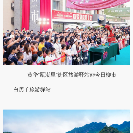
黄华“瓯潮里”街区旅游驿站@今日柳市
白房子旅游驿站