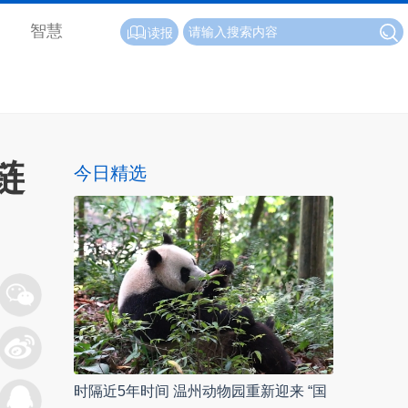
智慧
读报
链
今日精选
时隔近5年时间 温州动物园重新迎来 “国