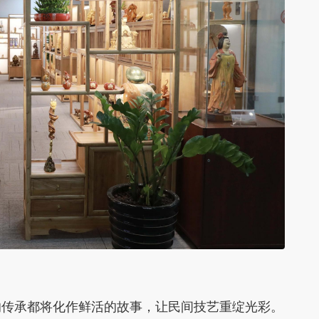
传承都将化作鲜活的故事，让民间技艺重绽光彩。