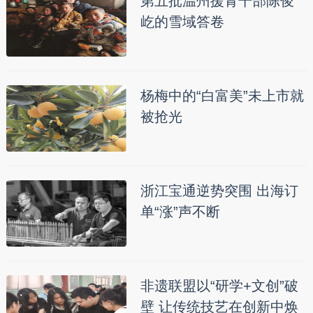
第五批温州援青干部陈俊
屹的雪域答卷
杨梅中的“白富美”未上市就
被抢光
浙江宝通逆势突围 出海订
单“涨”声不断
非遗联盟以“研学+文创”破
壁 让传统技艺在创新中焕