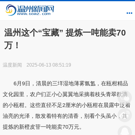
温州这个“宝藏” 提炼一吨能卖70
万！
温度新闻
2025-06-13 08:51:19
6月9日，清晨的三垟湿地薄雾氤氲，在瓯柑精品
文化园里，农户们正小心翼翼地采摘着枝头青翠欲滴
的小瓯柑。这些直径不足2厘米的小瓯柑在晨露中泛着
油亮的光泽，散发着特有的清香，
别看个头虽小，其
提炼的新橙皮苷一吨能卖70万元。