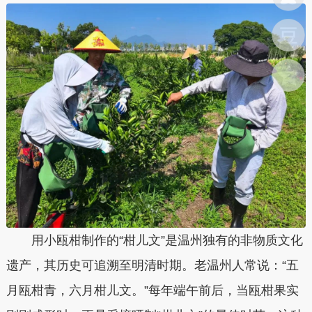
用小瓯柑制作的“柑儿文”是温州独有的非物质文化
遗产，其历史可追溯至明清时期。老温州人常说：“五
月瓯柑青，六月柑儿文。”每年端午前后，当瓯柑果实