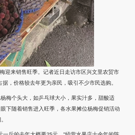
杨梅迎来销售旺季。记者近日走访市区兴文里农贸市
牢占据，价格较去年更为亲民，吸引不少市民选购。
魁杨梅个头大，如乒乓球大小，果实汁多，甜酸适
。眼下随着销售进入旺季，各水果摊位杨梅促销活动
间。
元一斤的去年大概要25元。”经营水果店十余年的陈