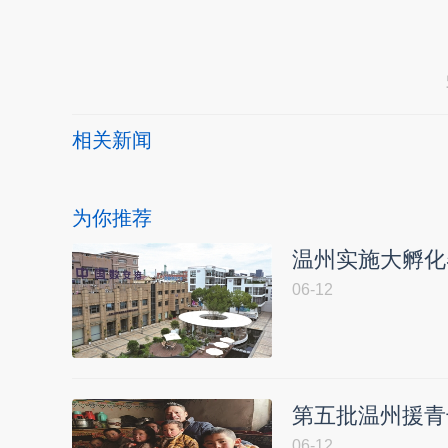
本文转自：
温州新闻网 66wz.com
相关新闻
为你推荐
温州实施大孵化
06-12
第五批温州援青
06-12