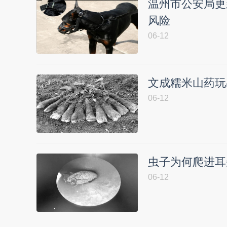
温州市公安局更
风险
06-12
文成糯米山药玩
06-12
虫子为何爬进耳
06-12