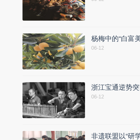
杨梅中的“白富
06-12
浙江宝通逆势突
06-12
非遗联盟以“研