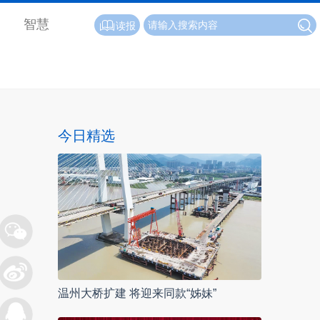
智慧
读报
今日精选
温州大桥扩建 将迎来同款“姊妹”