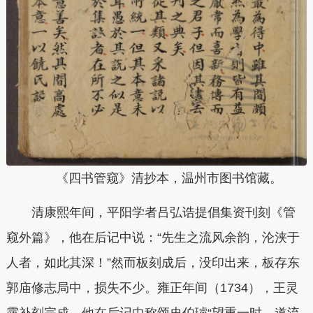
《四书管窥》清抄本，温州市图书馆藏。
清康熙年间，平阳学者吕弘诰提倡集资刊刻《管
窥外篇》，他在后记中说：“先生之流风余韵，沦浃于
人者，如此其深！”然而板刻成后，没印出来，板存东
郭庙修志局中，损失不少。雍正年间（1734），王灵