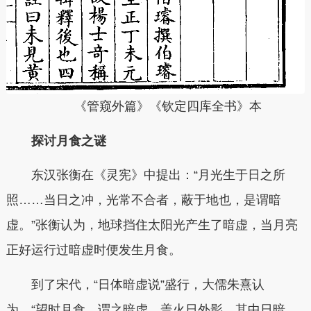
《管窥外篇》《钦定四库全书》本
探讨月食之谜
东汉张衡在《灵宪》中提出：“月光生于日之所
照……当日之冲，光常不合者，蔽于地也，是谓暗
虚。”张衡认为，地球挡住太阳光产生了暗虚，当月亮
正好运行过暗虚时便发生月食。
到了宋代，“日体暗虚说”盛行，大儒朱熹认
为，“望时月食，谓之暗虚，盖火日外影，其中日暗，