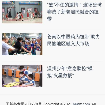
“篮”不住的激情！这场篮球
赛成了新老居民融合的纽
带
苍南以中医药为纽带 助力
民族地区融入大市场
温州少年“意念脑控”模
拟“火星救援”
国新办发函2006.78号 Copyright © 2021
66wz.com
. All