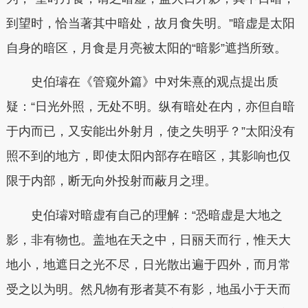
到望时，恰当著其中暗处，故月食失明。”暗虚是太阳
自身的暗区，月食是月亮被太阳的“暗影”遮挡所致。
史伯璿在《管窥外篇》中对朱熹的观点提出质
疑：“日光外照，无处不明。纵有暗处在内，亦但自暗
于内而已，又安能出外射月，使之失明乎？”太阳没有
照不到的地方，即使太阳内部存在暗区，其影响也仅
限于内部，断无向外投射而蔽月之理。
史伯璿对暗虚有自己的理解：“恐暗虚是大地之
影，非有物也。盖地在天之中，日丽天而行，惟天大
地小，地遮日之光不尽，日光散出遍于四外，而月常
受之以为明。然凡物有形者莫不有影，地虽小于天而