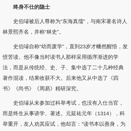
终身不仕的隐士
史伯璿被后人尊称为“东海真儒”，与南宋著名诗人
林景熙齐名，并称“林史”。
史伯璿自称“幼而废学”，直到23岁才幡然醒悟，发
愤苦读。他不像当时读书人那样采用循序渐进的学
法，而是从传统经、史、子、集中选了二十几种经典
著作混读，结果收获不大。后来他又从中选了《四
书》《尚书》《周易》精研深究。
史伯璿从未参加过科举考试，也没有入仕当官，
而是终生从事讲学、著述。元延祐元年（1314），科
举重开，友人劝其应试，他却言：“读书本以善身，为