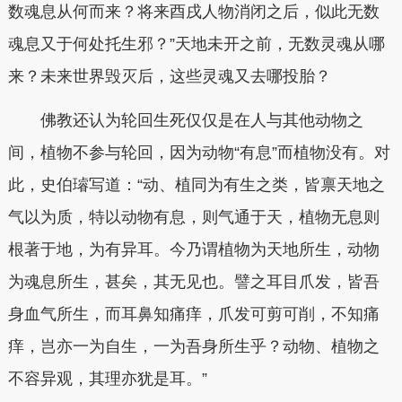
数魂息从何而来？将来酉戌人物消闭之后，似此无数
魂息又于何处托生邪？”天地未开之前，无数灵魂从哪
来？未来世界毁灭后，这些灵魂又去哪投胎？
佛教还认为轮回生死仅仅是在人与其他动物之
间，植物不参与轮回，因为动物“有息”而植物没有。对
此，史伯璿写道：“动、植同为有生之类，皆禀天地之
气以为质，特以动物有息，则气通于天，植物无息则
根著于地，为有异耳。今乃谓植物为天地所生，动物
为魂息所生，甚矣，其无见也。譬之耳目爪发，皆吾
身血气所生，而耳鼻知痛痒，爪发可剪可削，不知痛
痒，岂亦一为自生，一为吾身所生乎？动物、植物之
不容异观，其理亦犹是耳。”