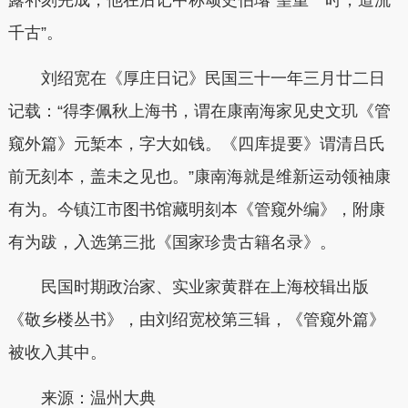
露补刻完成，他在后记中称颂史伯璿“望重一时，道流
千古”。
刘绍宽在《厚庄日记》民国三十一年三月廿二日
记载：“得李佩秋上海书，谓在康南海家见史文玑《管
窥外篇》元椠本，字大如钱。《四库提要》谓清吕氏
前无刻本，盖未之见也。”康南海就是维新运动领袖康
有为。今镇江市图书馆藏明刻本《管窥外编》，附康
有为跋，入选第三批《国家珍贵古籍名录》。
民国时期政治家、实业家黄群在上海校辑出版
《敬乡楼丛书》，由刘绍宽校第三辑，《管窥外篇》
被收入其中。
来源：
温州大典