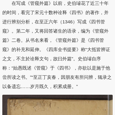
在写成《管窥外篇》以前，史伯璿花了近三十年
的时间，看完了宋元十数种诠释《四书》的著作，并
进行辨别分析，在至正六年（1346）写成《四书管
窥》。第二年，又将回答诸生的语录，编为《管窥外
篇》二卷。从书名来看，《管窥外篇》是《四书管
窥》的补充和延伸。《四库全书提要》称“大抵皆辨证
之文，不主於诠释文句，故曰外篇”。史伯璿自序
称：“始愚既述《管窥》于《四书》，亦欲以是施于他
尝所读之书。”“至正丁亥春，因朋友有所问辨，辄录之
以备遗忘……岁月既久，积累成册。”