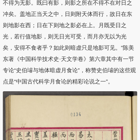
不得为无影。既曰有影，则影之所在不得不在对日之
冲矣。盖地正当天之中，日则附天体而行，故日在东
则地影在西；日在下则地之影必在上。月既受日之
光，若行值地影，则无日光可受，而月亦无以为光
矣，安得不食者乎？如此则暗虚只是地影可见。”陈美
东著《中国科学技术史·天文学卷》第六章其中有一节
专论“史伯璿与地体暗虚月食论”，称赞史伯璿的这些观
点是“中国古代科学月食论的精彩论说之一”。