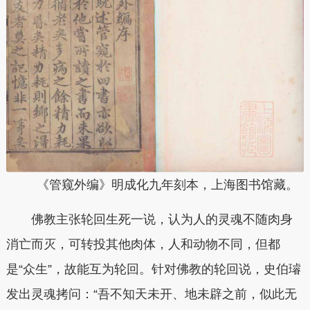
《管窥外编》明成化九年刻本，上海图书馆藏。
佛教主张轮回生死一说，认为人的灵魂不随肉身
消亡而灭，可转投其他肉体，人和动物不同，但都
是“众生”，故能互为轮回。针对佛教的轮回说，史伯璿
发出灵魂拷问：“吾不知天未开、地未辟之前，似此无