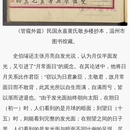
《管窥外篇》民国永嘉黄氏敬乡楼抄本，温州市
图书馆藏。
史伯璿还主张月亮自发光说，认为月仅半面发
光，又引进了“月常面日”的观念。在其论述中，他将日
月关系比作君臣：“窃以为日君象臣，主敬君，故月常
面日而不敢背，此其光所以自生而满，自满而亏，皆
以渐而进退也。”由于发光面始终朝向太阳，在朔日
（初一）时，人们看到的是月球的暗面；到望日（十
五）时，则能看到完整的发光面；在朔望之间的日子
里，人们看到的是发光面与暗面不同比例的呈现。尽