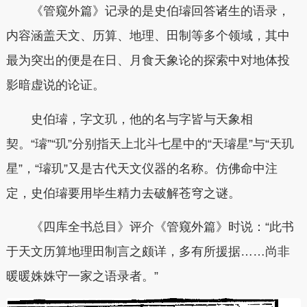
《管窥外篇》记录的是史伯璿回答诸生的语录，
内容涵盖天文、历算、地理、田制等多个领域，其中
最为突出的便是在日、月食天象论的探索中对地体投
影暗虚说的论证。
史伯璿，字文玑，他的名与字皆与天象相
契。“璿”“玑”分别指天上北斗七星中的“天璿星”与“天玑
星”，“璿玑”又是古代天文仪器的名称。仿佛命中注
定，史伯璿要用毕生精力去破解苍穹之谜。
《四库全书总目》评介《管窥外篇》时说：“此书
于天文历算地理田制言之颇详，多有所援据……尚非
暖暖姝姝守一家之语录者。”