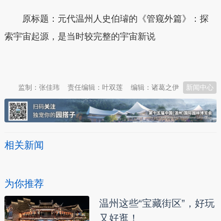
原标题：元代温州人史伯璿的《管窥外篇》：探
索宇宙起源，是当时较完整的宇宙新说
本文转自：
温州新闻网 66wz.com
监制：张佳玮
责任编辑：叶双莲
编辑：诸葛之伊
新闻中心
相关新闻
为你推荐
温州这些“宝藏街区”，好玩
又好逛！