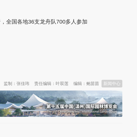
国各地36支龙舟队700多人参加
监制：张佳玮
责任编辑：叶双莲
编辑：鲍苗苗
新闻中心