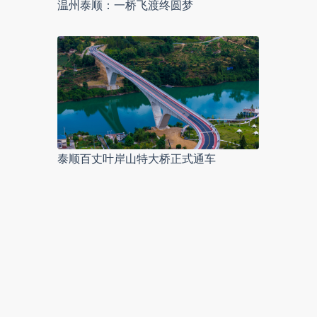
温州泰顺：一桥飞渡终圆梦
泰顺百丈叶岸山特大桥正式通车