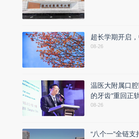
超长学期开启，
08-26
温医大附属口腔
的牙齿”重回正
08-26
“八个一”全链支