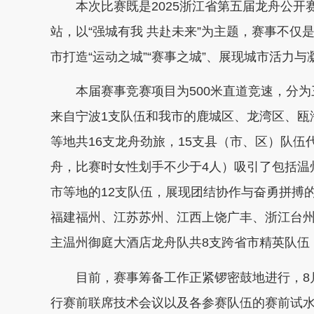
本次比赛既是2025浙江省第五届龙舟公开
站，以“强城有我 共赴未来”为主题，赛事不
市打造“运动之城”“赛事之城”、展现城市活力
本届赛事竞赛项目为500米直道竞速，分为
来自宁波1支队伍和我市的鹿城区、龙湾区、瓯
等地共16支龙舟劲旅，15支县（市、区）队伍
舟，比赛时女性划手不少于4人）吸引了包括温
市等地的12支队伍，展现团结协作与奋勇拼搏
福建福州、江苏苏州、江西上饶广丰、浙江台州
主温州御庭大酒店龙舟队共8支跨省市精英队伍
目前，赛事筹备工作正紧锣密鼓地进行，8月
行赛前联席技术会议以及各参赛队伍的赛前试