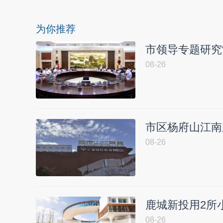
为你推荐
市领导专题研究
08-26
市区杨府山江南
08-26
鹿城新投用2所
08-26