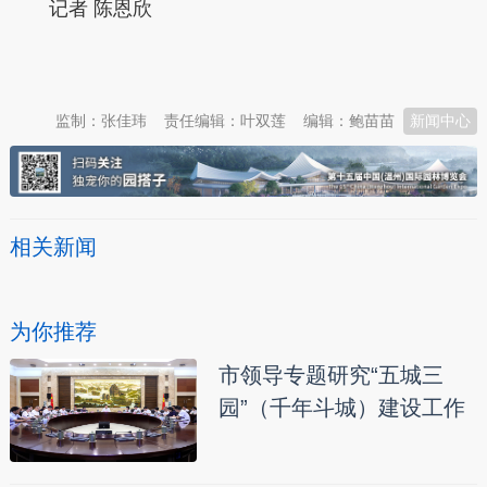
记者 陈恩欣
本文转自：
温州新闻网 66wz.com
监制：张佳玮
责任编辑：叶双莲
编辑：鲍苗苗
新闻中心
相关新闻
为你推荐
市领导专题研究“五城三
园”（千年斗城）建设工作