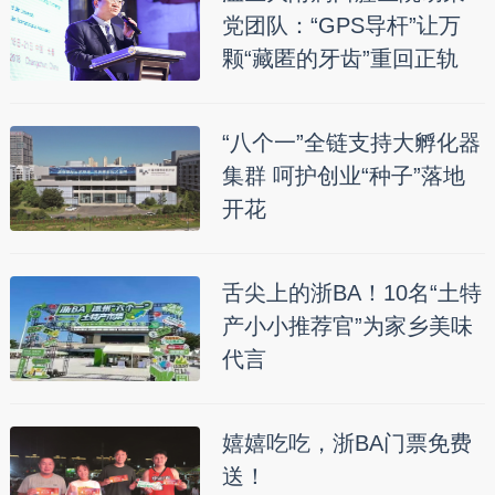
党团队：“GPS导杆”让万
颗“藏匿的牙齿”重回正轨
“八个一”全链支持大孵化器
集群 呵护创业“种子”落地
开花
舌尖上的浙BA！10名“土特
产小小推荐官”为家乡美味
代言
嬉嬉吃吃，浙BA门票免费
送！