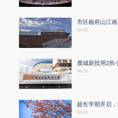
市区杨府山江南
08-26
鹿城新投用2所
08-26
超长学期开启，
08-26