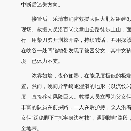
中断后迷失方向。
接警后，乐清市消防救援大队大荆站组建8人
现场。救援人员沿百岗尖盘山公路徒步上山，面
行，用柴刀劈开荆棘开路，持续喊话，并用探照
在峡谷一处凹陷地带发现了被困父女，其中女孩
境，已体力不支。
浓雾如墙，夜色如墨，在能见度极低的极端
置。然而，晚间异常崎岖湿滑的地形（以流纹
度，直接移动风险巨大。救援人员立即为父女
丰富的队员在前探路，一人在后护持，众人沿
女俩“踩稳脚下”“抓牢身边树枝”，遇到陡峭路
全地带。