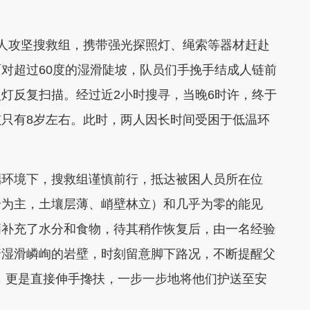
攻坚搜救组，携带强光探照灯、绳索等器材赶赴
对超过60度的湿滑陡坡，队员们手挽手结成人链前
灯反复扫描。经过近2小时搜寻，当晚6时许，终于
只有8岁左右。此时，两人因长时间受困于低温环
环境下，搜救组谨慎前行，抵达被困人员所在位
岩为主，土壤层薄、峭壁林立）和几乎为零的能见
俩补充了水分和食物，待其稍作恢复后，由一名经验
着湿滑嶙峋的岩壁，时刻留意脚下路况，不断提醒父
段，更是直接伸手搀扶，一步一步地将他们护送至安