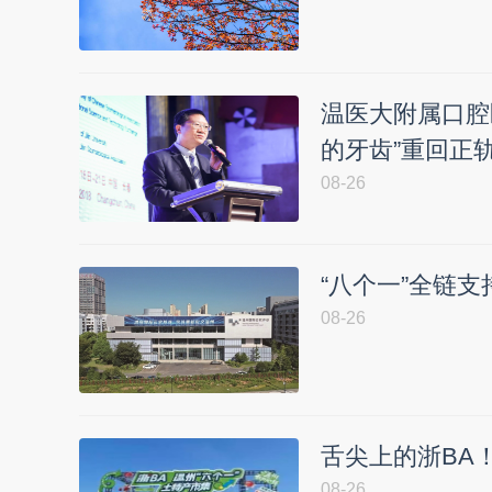
温医大附属口腔
的牙齿”重回正
08-26
“八个一”全链支
08-26
舌尖上的浙BA
08-26