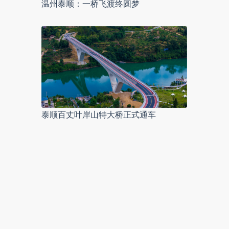
温州泰顺：一桥飞渡终圆梦
泰顺百丈叶岸山特大桥正式通车