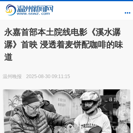
永嘉首部本土院线电影《溪水潺
潺》首映 浸透着麦饼配咖啡的味
道
温州晚报
2025-08-30 09:11:15