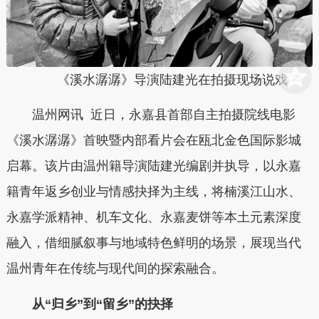
《溪水潺潺》导演陆建光在拍摄现场说戏
温州网讯 近日，永嘉县首部自主拍摄院线电影
《溪水潺潺》首映暨内部看片会在瓯北金色国际影城
启幕。该片由温州籍导演陆建光编剧并执导，以永嘉
籍青年返乡创业与情感抉择为主线，将楠溪江山水、
永嘉学派精神、机车文化、永嘉麦饼等本土元素深度
融入，借细腻叙事与地域特色鲜明的场景，展现当代
温州青年在传统与现代间的探索融合。
从“归乡”到“留乡”的抉择