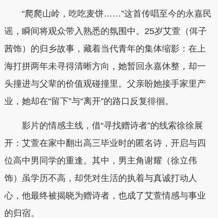
“爬爬山岭，吃吃麦饼……”这首传唱至今的永嘉民
谣，瞬间将观众带入熟悉的氛围中。25岁艾萱（佴子
茜饰）的归乡故事，藏着当代青年的集体缩影：在上
海打拼两年未寻得清晰方向，她暂回永嘉休整，却一
头撞进与父辈的价值观碰撞里。父亲盼她接手家里产
业，她却在“留下”与“离开”的路口反复徘徊。
影片的情感主线，借“寻找赠诗者”的线索徐徐展
开：艾萱在家中翻出高三毕业时的匿名诗，开启与四
位高中男同学的重逢。其中，男主角谢耀（徐立伟
饰）虽学历不高，却凭对生活的执着与真诚打动人
心，他最终被揭晓为赠诗者，也成了艾萱情感与事业
的归宿。