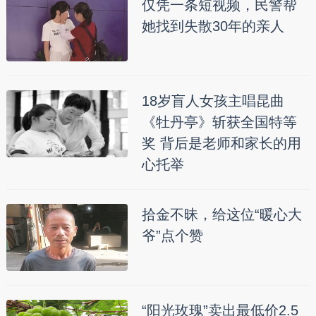
仅凭一条短视频，民警帮
她找到失散30年的亲人
18岁盲人女孩主唱昆曲
《牡丹亭》斩获全国特等
奖 背后是老师和家长的用
心托举
拾金不昧，给这位“暖心大
爷”点个赞
“阳光玫瑰”卖出最低价2.5