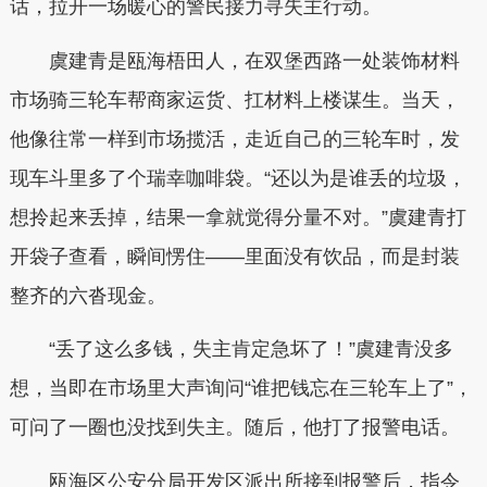
话，拉开一场暖心的警民接力寻失主行动。
虞建青是瓯海梧田人，在双堡西路一处装饰材料
市场骑三轮车帮商家运货、扛材料上楼谋生。当天，
他像往常一样到市场揽活，走近自己的三轮车时，发
现车斗里多了个瑞幸咖啡袋。“还以为是谁丢的垃圾，
想拎起来丢掉，结果一拿就觉得分量不对。”虞建青打
开袋子查看，瞬间愣住——里面没有饮品，而是封装
整齐的六沓现金。
“丢了这么多钱，失主肯定急坏了！”虞建青没多
想，当即在市场里大声询问“谁把钱忘在三轮车上了”，
可问了一圈也没找到失主。随后，他打了报警电话。
瓯海区公安分局开发区派出所接到报警后，指令