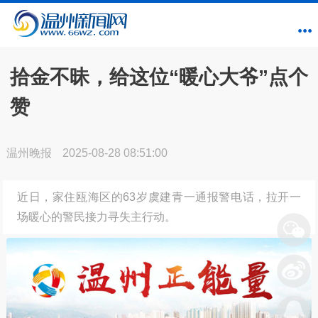
拾金不昧，给这位“暖心大爷”点个
赞
温州晚报
2025-08-28 08:51:00
近日，家住瓯海区的63岁虞建青一通报警电话，拉开一
场暖心的警民接力寻失主行动。