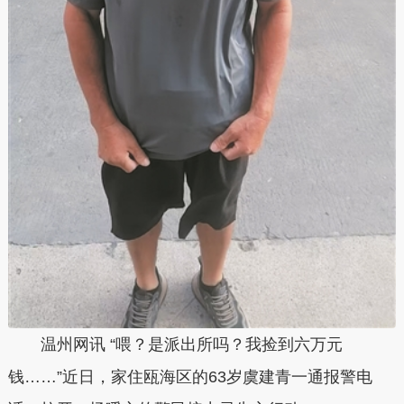
温州网讯 “喂？是派出所吗？我捡到六万元
钱……”近日，家住瓯海区的63岁虞建青一通报警电