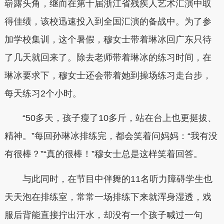
崭露头角，继而在第十届浙江省残疾人艺术汇演中取
得佳绩，该校迅速投入到全国汇演的备战中。为了参
加学校集训，这个暑假，穆女士带着琳冰回广东只待
了几天就回来了。除去老师带着琳冰的练习时间，在
琳冰要求下，穆女士还会带着她到操场练习走台步，
每天练习2个小时。
“50多天，孩子瘦了10多斤，站在台上也更挺拔、
精神。”每回孙琳冰排练完，都会笑着问妈妈：“我有没
有很棒？”“真的很棒！”穆女士总是这样笑着回答。
与此同时，在节目中伴舞的11名听力障碍学生也
天天泡在排练室，常常一场排练下来就浑身湿透，戏
服后背能直接拧出汗水，却没有一个孩子喊过一句