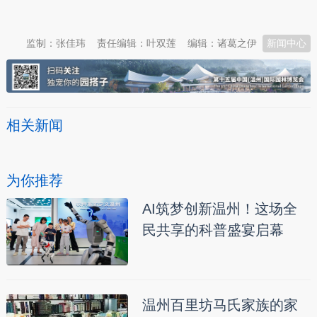
本文转自：
温州新闻网 66wz.com
监制：张佳玮
责任编辑：叶双莲
编辑：诸葛之伊
新闻中心
相关新闻
为你推荐
AI筑梦创新温州！这场全
民共享的科普盛宴启幕
温州百里坊马氏家族的家