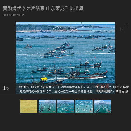
黄渤海伏季休渔结束 山东荣成千帆出海
2025-09-02 10:02
1
9月1日，山东荣成石岛渔港，千余艘渔船拔锚起航。当日12时，历经4个月的2025年黄
/5
渤海海域伏季休渔期结束，渔民开启新一轮出海捕鱼作业。（无人机照片）李信君 摄