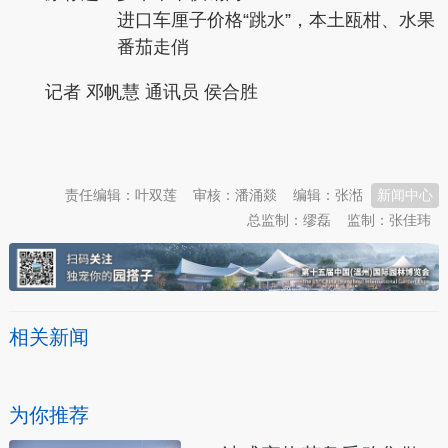
进口车厘子价格“跳水”，本土瓯柑、水果
番茄走俏
记者 邓帆慧 通讯员 侯合胜
本文转自：
温州新闻网 66wz.com
责任编辑：叶双莲
审核：潘涌燚
编辑：张湉
新闻中心
总监制：缪磊
监制：张佳玮
相关新闻
为你推荐