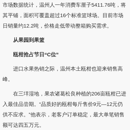
市场数据统计，温州人一年消费车厘子5411.76吨，将
其平铺，面积可覆盖超过16个标准篮球场。目前市场
日销量约12.2吨，价格走低带动整箱购买需求。
从果园到果篮
瓯柑抢占节日“C位”
进口水果热销之际，温州本土瓯柑也迎来销售高
峰。
在三垟湿地，果农诸葛松良种植的206亩瓯柑已进
入最佳品尝期。“品质好的瓯柑每斤售价9元—12元仍
供不应求。”他表示，老客户订单稳定，最大单笔销售
额可达四五万元。