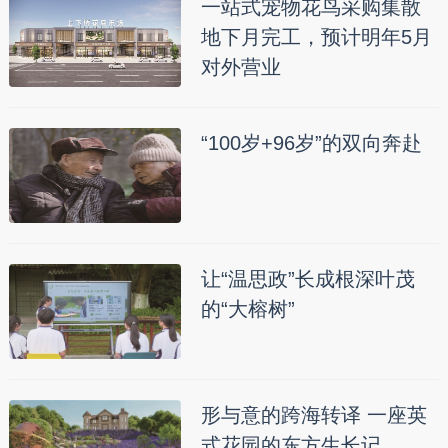
一站式宠物花鸟采购集散
地下月完工，预计明年5月
对外营业
“100岁+96岁”的双向奔赴
让“温思政”长成根深叶茂
的“大榕树”
形与意的跨海转译 一座英
式花园的东方生长记