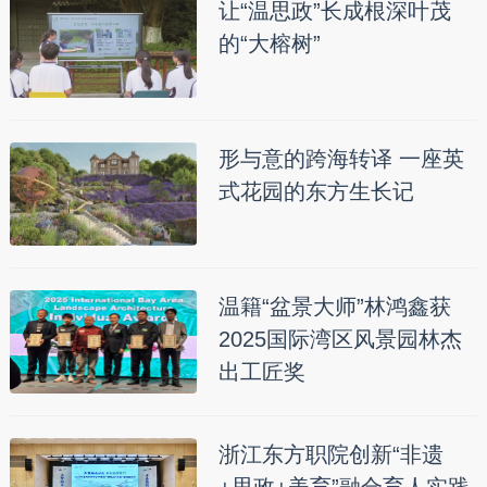
让“温思政”长成根深叶茂
的“大榕树”
形与意的跨海转译 一座英
式花园的东方生长记
温籍“盆景大师”林鸿鑫获
2025国际湾区风景园林杰
出工匠奖
浙江东方职院创新“非遗
+思政+美育”融合育人实践