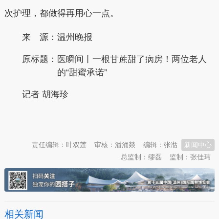
次护理，都做得再用心一点。
来 源：温州晚报
原标题：
医瞬间丨一根甘蔗甜了病房！两位老人
的“甜蜜承诺”
记者 胡海珍
本文转自：
温州新闻网 66wz.com
责任编辑：叶双莲
审核：潘涌燚
编辑：张湉
新闻中心
总监制：缪磊
监制：张佳玮
相关新闻