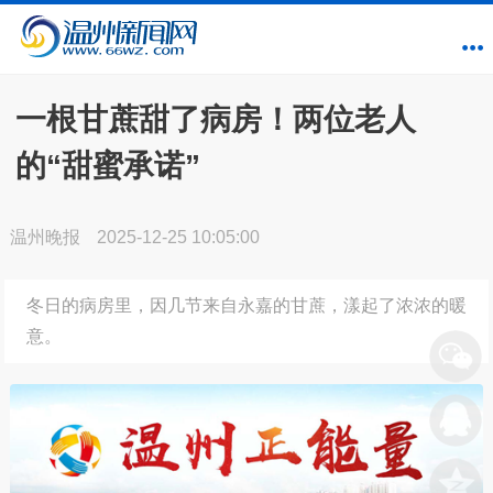
一根甘蔗甜了病房！两位老人
的“甜蜜承诺”
温州晚报
2025-12-25 10:05:00
冬日的病房里，因几节来自永嘉的甘蔗，漾起了浓浓的暖
意。