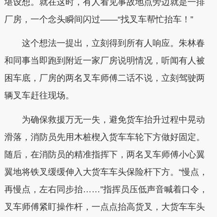
堪设想。就在这时，有人看见事故地点旁边就是一排
厂房，一个念头瞬间闪过——“找叉车帮忙抬车！”
这个想法一提出，立刻得到所有人响应。朱林春
和同事当即跑到附近一家厂房说明情况，听闻有人被
困车底，厂房的两名叉车师傅二话不说，立刻驾驶两
辆叉车赶往现场。
为确保救援万无一失，避免货车抬升过程中晃动
滑落，消防员先用木桩楔入货车车轮下方做好固定。
随后，在消防员的精准指挥下，两名叉车师傅小心翼
翼地将铁叉缓缓伸入大货车车头保险杆下方。“慢点，
再慢点，左右同步抬……”指挥员压低声音喊着口令，
叉车师傅紧盯操作杆，一点点抬高货叉，大货车车头