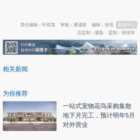
本文转自：
温州新闻网 66wz.com
责任编辑：叶双莲
审核：潘涌燚
编辑：张湉
新闻中心
总监制：缪磊
监制：张佳玮
相关新闻
为你推荐
一站式宠物花鸟采购集散
地下月完工，预计明年5月
对外营业