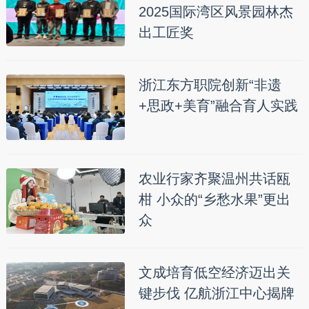
2025国际湾区风景园林杰
出工匠奖
浙江东方职院创新“非遗
+思政+美育”融合育人实践
农业行家齐聚温州共话瓯
柑 小众的“乡愁水果”更出
众
文成培育低空经济迈出关
键步伐 亿航浙江中心揭牌