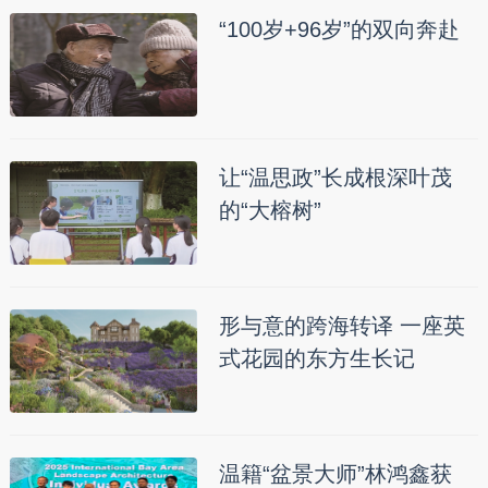
“100岁+96岁”的双向奔赴
让“温思政”长成根深叶茂
的“大榕树”
形与意的跨海转译 一座英
式花园的东方生长记
温籍“盆景大师”林鸿鑫获