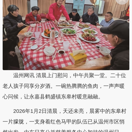
温州网讯 清晨上门慰问，中午共聚一堂。二十位
老人孩子同享分岁酒。一碗热腾腾的鱼肉，一声声暖
心问候，让永嘉县鹤盛镇东皋村暖意融融。
2026年1月2日清晨，天还未亮，晨雾中的东皋村
一片朦胧，一支身着红色马甲的队伍已从温州市区悄