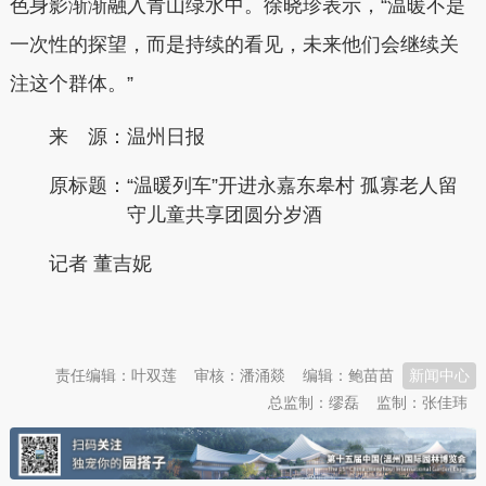
色身影渐渐融入青山绿水中。徐晓珍表示，“温暖不是
一次性的探望，而是持续的看见，未来他们会继续关
注这个群体。”
来 源：温州日报
原标题：
“温暖列车”开进永嘉东皋村 孤寡老人留
守儿童共享团圆分岁酒
记者 董吉妮
本文转自：
温州新闻网 66wz.com
责任编辑：叶双莲
审核：潘涌燚
编辑：鲍苗苗
新闻中心
总监制：缪磊
监制：张佳玮