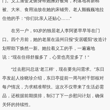
门。义工潘金龙俯身帮她掖好被角，利落地将新棉
被、大米、食用油放在她的床铺旁。老人颤巍巍地拉
住他的手：“你们比亲人还贴心……”
在另一户，93岁的独居老人李阿婆早早等在门
口。四个月前，她的老屋在温州日报“安居暖阳”改造计
划帮助下焕然一新。她拉着义工的手，一遍遍地
说：“现在住得舒服多了，心里也亮堂多了！”
“过去慰问总送‘老三样’，现在要先问需求。”东日
亭发起人徐晓珍介绍，东日亭提前一周与村干部核对
每户情况，力求精准帮扶。这次不仅带来了生活必需
品，还根据前期摸排，制订了下一步慰问计划，确保
关怀的持续性。