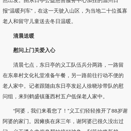
然出发。由东日亭公益慈善服务中心加挂的温州日
报“温暖列车”，在这一天驶入山区，为当地二十位孤寡
老人和留守儿童送去冬日温暖。
清晨送暖
慰问上门关爱入心
清晨七点，东日亭的义工队伍兵分两路，一路留
在东皋村文化礼堂准备午餐，另一路前往行动不便的
老人家中。记者跟随由东日亭发起人徐晓珍带队的慰
问组，来到鹤盛镇蓬西村五户低保老人家中。
“阿婆，我们来看您了！”义工们轻轻推开了88岁谢
阿婆的家门。因瘫痪在床三年，谢阿婆已很久没出过