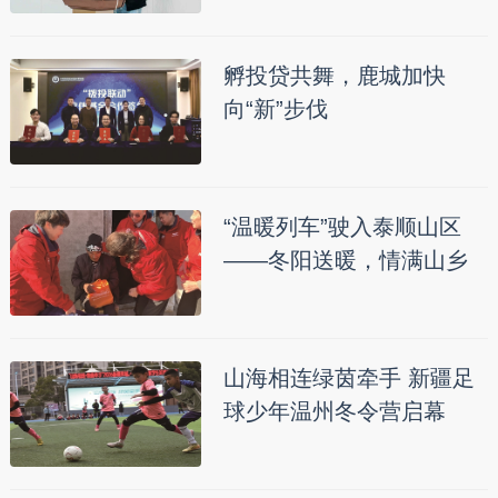
孵投贷共舞，鹿城加快
向“新”步伐
“温暖列车”驶入泰顺山区
——冬阳送暖，情满山乡
山海相连绿茵牵手 新疆足
球少年温州冬令营启幕