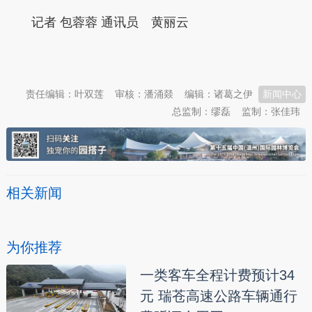
记者 包蓉蓉 通讯员 黄丽云
本文转自：
温州新闻网 66wz.com
责任编辑：叶双莲
审核：潘涌燚
编辑：诸葛之伊
新闻中心
总监制：缪磊
监制：张佳玮
相关新闻
为你推荐
一类客车全程计费预计34
元 瑞苍高速公路车辆通行