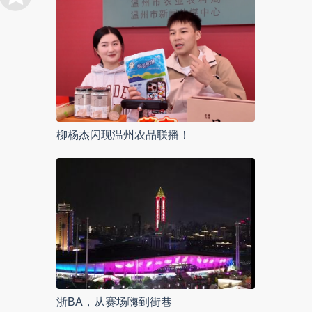
柳杨杰闪现温州农品联播！
浙BA，从赛场嗨到街巷