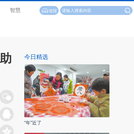
智慧
读报
”助
今日精选
“年”近了