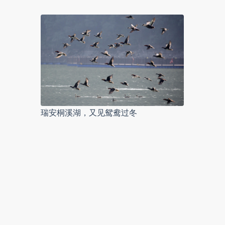
瑞安桐溪湖，又见鸳鸯过冬