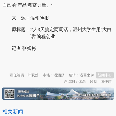
自己的‘产品’积蓄力量。”
来 源：温州晚报
原标题：
2人3天搞定两周活，温州大学生用“大白
话”编程创业
记者 张嫣彬
本文转自：
温州新闻网 66wz.com
责任编辑：叶双莲
审核：潘涌燚
编辑：诸葛之伊
新闻中心
总监制：缪磊
监制：张佳玮
相关新闻