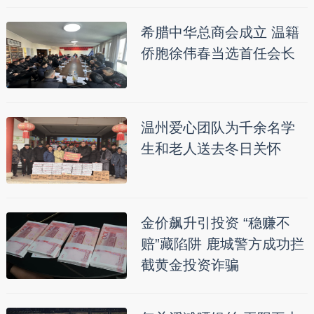
希腊中华总商会成立 温籍
侨胞徐伟春当选首任会长
温州爱心团队为千余名学
生和老人送去冬日关怀
金价飙升引投资 “稳赚不
赔”藏陷阱 鹿城警方成功拦
截黄金投资诈骗