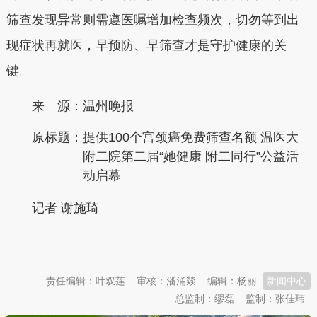
筛查发现异常则需遵医嘱增加检查频次，切勿等到出
现症状再就医，早预防、早筛查才是守护健康的关
键。
来 源：温州晚报
原标题：
提供100个宫颈癌免费筛查名额 温医大
附二院第二届“她健康 附二同行”公益活
动启幕
记者 谢施琦
本文转自：
温州新闻网 66wz.com
责任编辑：叶双莲
审核：潘涌燚
编辑：杨丽
新闻中心
总监制：缪磊
监制：张佳玮