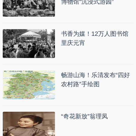
博物馆“沉浸式游园”
书香为媒！12万人图书馆
里庆元宵
畅游山海！乐清发布“四好
农村路”手绘图
“奇花新放”翁理凤