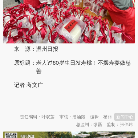
来 源：温州日报
原标题：
老人过80岁生日发寿桃！不摆寿宴做慈
善
记者 蒋文广
本文转自：
温州新闻网 66wz.com
责任编辑：叶双莲
审核：潘涌燚
编辑：杨丽
新闻中心
总监制：缪磊
监制：张佳玮