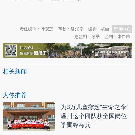
本文转自：
温州新闻网 66wz.com
责任编辑：叶双莲
审核：潘涌燚
编辑：杨丽
新闻中心
总监制：缪磊
监制：张佳玮
相关新闻
为你推荐
为3万儿童撑起“生命之伞”
温州这个团队获全国岗位
学雷锋标兵