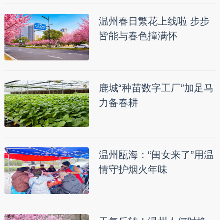
温州春日繁花上线啦 步步
皆能与春色撞满怀
鹿城“种苗数字工厂”加足马
力备春耕
温州瓯海：“闺女来了”用温
情守护烟火年味