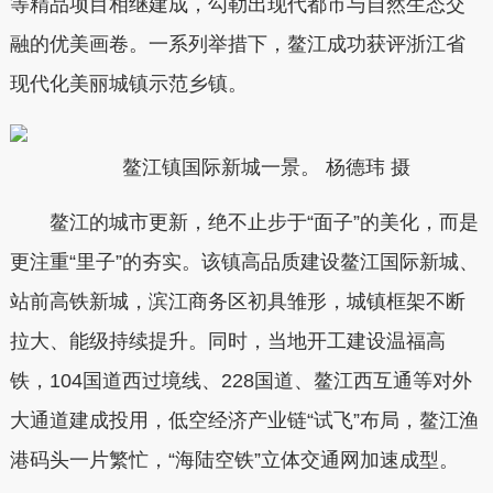
等精品项目相继建成，勾勒出现代都市与自然生态交
融的优美画卷。一系列举措下，鳌江成功获评浙江省
现代化美丽城镇示范乡镇。
鳌江镇国际新城一景。 杨德玮 摄
鳌江的城市更新，绝不止步于“面子”的美化，而是
更注重“里子”的夯实。该镇高品质建设鳌江国际新城、
站前高铁新城，滨江商务区初具雏形，城镇框架不断
拉大、能级持续提升。同时，当地开工建设温福高
铁，104国道西过境线、228国道、鳌江西互通等对外
大通道建成投用，低空经济产业链“试飞”布局，鳌江渔
港码头一片繁忙，“海陆空铁”立体交通网加速成型。