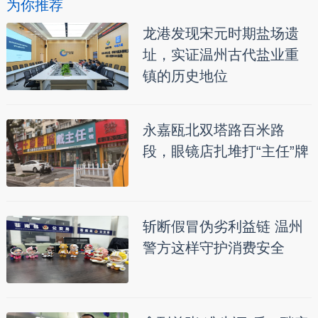
为你推荐
龙港发现宋元时期盐场遗
址，实证温州古代盐业重
镇的历史地位
永嘉瓯北双塔路百米路
段，眼镜店扎堆打“主任”牌
斩断假冒伪劣利益链 温州
警方这样守护消费安全