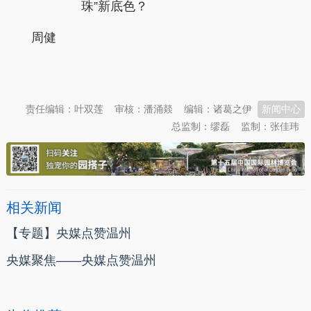
珠”新底色？
周健
本文转自：
温州新闻网 66wz.com
责任编辑：叶双莲
审核：潘涌燚
编辑：诸葛之伊
新闻中心
总监制：缪磊
监制：张佳玮
相关新闻
【专题】央媒点赞温州
央媒聚焦——央媒点赞温州