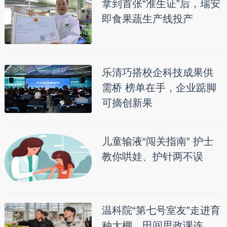
拿到首张“准生证”后，瑞安
即食果蔬生产线投产
乐清巧搭校企科技成果供
需桥 榜单在手，企业踮脚
可摘创新果
儿童输液“闯关指南” 护士
教你哄娃、护针两不误
温科院“第七号室友”走进育
种大棚，田间思政课连