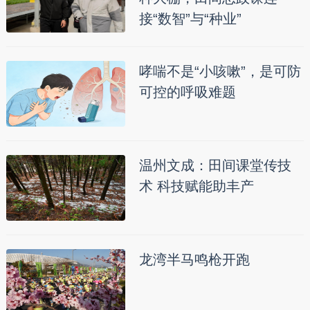
接“数智”与“种业”
哮喘不是“小咳嗽”，是可防
可控的呼吸难题
温州文成：田间课堂传技
术 科技赋能助丰产
龙湾半马鸣枪开跑