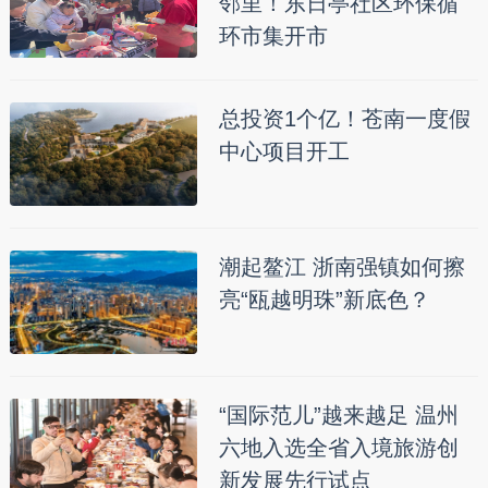
邻里！东日亭社区环保循
环市集开市
总投资1个亿！苍南一度假
中心项目开工
潮起鳌江 浙南强镇如何擦
亮“瓯越明珠”新底色？
“国际范儿”越来越足 温州
六地入选全省入境旅游创
新发展先行试点