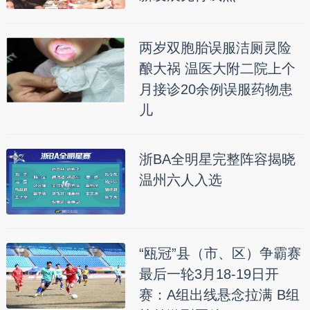
两岁双胞胎误服洁厕灵险
酿大祸 温医大附二院上个
月接诊20余例误服药物患
儿
浙BA全明星完整阵容揭晓
温州六人入选
“瓯冠”县（市、区）争霸赛
最后一轮3月18-19日开
赛：A组出线悬念拉满 B组