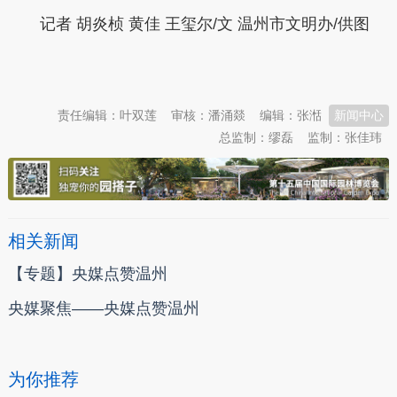
记者 胡炎桢 黄佳 王玺尔/文 温州市文明办/供图
本文转自：
温州新闻网 66wz.com
责任编辑：叶双莲
审核：潘涌燚
编辑：张湉
新闻中心
总监制：缪磊
监制：张佳玮
相关新闻
【专题】央媒点赞温州
央媒聚焦——央媒点赞温州
为你推荐