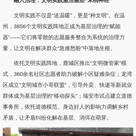
融入治理：文明实践激活基层“末梢神经”
文明实践不仅是“送温暖”，更是“种文明”。在温
州，3856个文明实践阵地正成为基层治理的“赋能
器”——它们将零散的志愿服务整合为系统的治理力
量，让文明在解决群众“急难愁盼”中落地生根。
依托文明实践阵地，鹿城区推出“文明微管家”模
式，360余名社区志愿者助力破解小区疑难杂症；龙湾
区成立“文明城市小哥联盟”，引导外卖、快递等新就业
群体成为基层治理的“移动探头”；瑞安市试点建立道德
事务所，依托道德模范、身边好人的影响力调解乡村
矛盾，让矛盾纠纷化解在基层、消弭在萌芽。