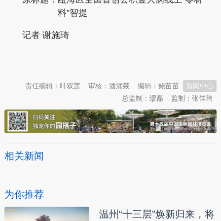
料”智提
记者 谢施琦
本文转自：
温州新闻网 66wz.com
责任编辑：叶双莲
审核：潘涌燚
编辑：鲍苗苗
新闻中心
总监制：缪磊
监制：张佳玮
相关新闻
为你推荐
温州“十三层”焕新归来，将