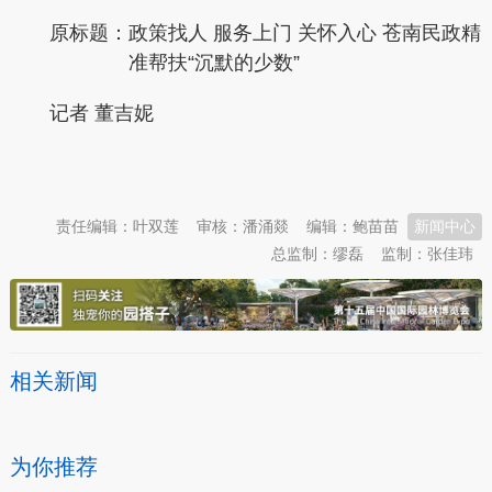
原标题：
政策找人 服务上门 关怀入心 苍南民政精
准帮扶“沉默的少数”
记者 董吉妮
本文转自：
温州新闻网 66wz.com
责任编辑：叶双莲
审核：潘涌燚
编辑：鲍苗苗
新闻中心
总监制：缪磊
监制：张佳玮
相关新闻
为你推荐