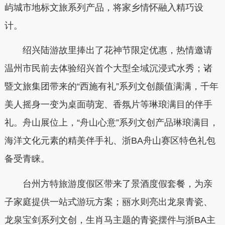
屿城市地标文旅系列产品，将家乡情怀融入精巧设
计。
绍兴陆游故里捧出了花神节限定优惠，热情邀请
温州市民前去体验绍兴首个大型全域沉浸式水秀；诸
暨文旅集团带来的“西施有礼”系列文创颜值满满，千年
美人摇身一变为桌面萌宠、香氛片等琳琅满目的伴手
礼。舟山展位上，“舟山心意”系列文创产品琳琅满目，
海洋文化元素的精美伴手礼、浙BA舟山赛区特色礼包
备受青睐。
台州方特旅游度假区带来了景酒度假套餐，为亲
子家庭提供一站式游玩方案；丽水则亮出龙泉青瓷、
龙泉宝剑系列文创，生肖马主题的青瓷摆件与浙BA主