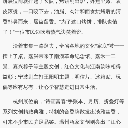
饼展位前就排起了长队，烤饼刚出炉，外焦里嫩、表
皮滚烫，一口咬下去，油脂、肉汁和面食烘烤后的清
香扑鼻而来，唇齿留香。“为了这口烤饼，排队也值
了！”一位市民边吹着热气边笑着说。
沿着市集一路逛去，全省各地的文化“家底”被一一
摆上了桌。嘉兴带来了南湖革命纪念馆、嘉禾十二
景、嘉兴粽子等主题文创，红色文化与江南韵味相得
益彰；宁波则主打王阳明主题，明信片、冰箱贴、玩
偶等应有尽有，让心学智慧走进日常生活。
杭州展位前，“诗画富春”手账本、月历、折叠灯等
系列文创精致典雅，特制的合香牌散发出淡雅幽香，
引来不少市民驻足品鉴。温州瓯家文创则亮出了江心