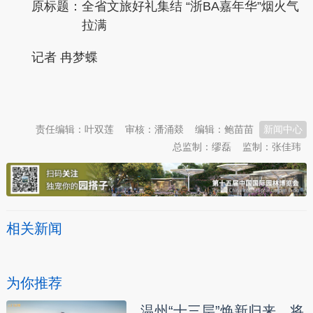
原标题：
全省文旅好礼集结 “浙BA嘉年华”烟火气
拉满
记者 冉梦蝶
本文转自：
温州新闻网 66wz.com
责任编辑：叶双莲
审核：潘涌燚
编辑：鲍苗苗
新闻中心
总监制：缪磊
监制：张佳玮
相关新闻
为你推荐
温州“十三层”焕新归来，将