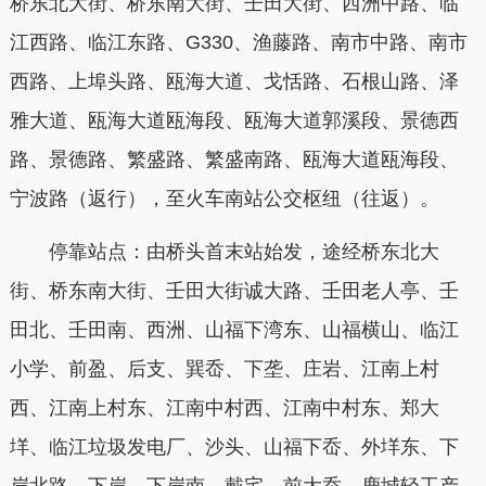
桥东北大街、桥东南大街、壬田大街、西洲中路、临
江西路、临江东路、G330、渔藤路、南市中路、南市
西路、上埠头路、瓯海大道、戈恬路、石根山路、泽
雅大道、瓯海大道瓯海段、瓯海大道郭溪段、景德西
路、景德路、繁盛路、繁盛南路、瓯海大道瓯海段、
宁波路（返行），至火车南站公交枢纽（往返）。
停靠站点：由桥头首末站始发，途经桥东北大
街、桥东南大街、壬田大街诚大路、壬田老人亭、壬
田北、壬田南、西洲、山福下湾东、山福横山、临江
小学、前盈、后支、巽岙、下垄、庄岩、江南上村
西、江南上村东、江南中村西、江南中村东、郑大
垟、临江垃圾发电厂、沙头、山福下岙、外垟东、下