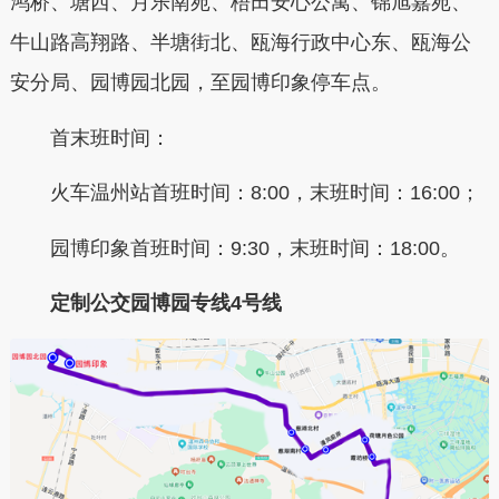
鸿桥、塘西、月乐南苑、梧田安心公寓、锦旭嘉苑、
牛山路高翔路、半塘街北、瓯海行政中心东、瓯海公
安分局、园博园北园，至园博印象停车点。
首末班时间：
火车温州站首班时间：8:00，末班时间：16:00；
园博印象首班时间：9:30，末班时间：18:00。
定制公交园博园专线4号线