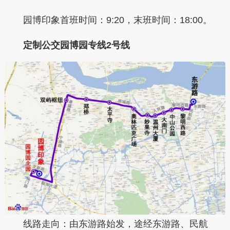
园博印象首班时间：9:20，末班时间：18:00。
定制公交园博园专线2号线
线路走向：由东游路始发，途经东游路、民航