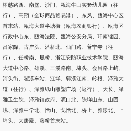
梧慈路西、南堡、沙门、瓯海牛山实验幼儿园（往
行）、高翔（全球商品贸易港）、东风、瓯海中心区
首末站、瓯海大道半塘街（瓯海农商银行）、瓯海区
行政中心东、瓯海法院、瓯海公安分局、玕南锦园、
吕家降、古岸头、潘桥北、仙门路、普宁寺（往
行）、任桥南、凰桥、浙江安防职业技术学院、瓯海
大道中心路、雄溪、三溪路南、埭头、会昌路上屿、
河头街、瞿溪车站、江垟、郭溪江南、岭根、泽雅大
道（往行）、泽雅纸山雕塑广场（返行）、天长、泽
雅卫生院、泽雅镇政府、源口北、陈垟山东、山园
垅、泽雅中学北、恬山、戈恬北、桥上、雅漾北、上
埠头、大唐殿、藤桥首末站。