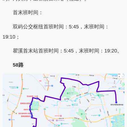
首末班时间：
双屿公交枢纽首班时间：5:45，末班时间：
19:10；
瞿溪首末站首班时间：5:45，末班时间：19:20。
58路