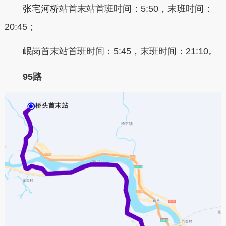
张宅河桥站首末站首班时间：5:50，末班时间：
20:45；
岷岗首末站首班时间：5:45，末班时间：21:10。
95路