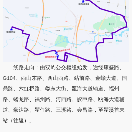
线路走向：由双屿公交枢纽始发，途经康盛路、
G104、西山东路、西山西路、站前路、金蟾大道、国
鼎路、六虹桥路、娄东大街、瓯海大道辅道、福州
路、蟠龙路、福州路、河西路、皎巨路、瓯海大道辅
道、豪达路、瞿任路、三溪路、会昌路，至瞿溪首末
站（往返）。