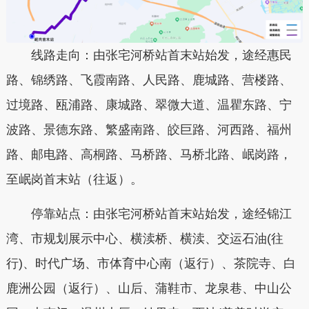
线路走向：由张宅河桥站首末站始发，途经惠民
路、锦绣路、飞霞南路、人民路、鹿城路、营楼路、
过境路、瓯浦路、康城路、翠微大道、温瞿东路、宁
波路、景德东路、繁盛南路、皎巨路、河西路、福州
路、邮电路、高桐路、马桥路、马桥北路、岷岗路，
至岷岗首末站（往返）。
停靠站点：由张宅河桥站首末站始发，途经锦江
湾、市规划展示中心、横渎桥、横渎、交运石油(往
行)、时代广场、市体育中心南（返行）、茶院寺、白
鹿洲公园（返行）、山后、蒲鞋市、龙泉巷、中山公