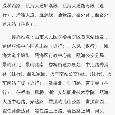
温瞿西路、瓯海大道郭溪段、瓯海大道瓯海段（返
行）、泽雅大道、温源线、通景路、岙外路，至岙外
首末站（往返）。
停靠站点：由市人民医院娄桥院区首末站始发，
途经瓯海中心区首末站（返行）、东风（返行）、瓯
海大道半塘街、瓯海区行政中心南、瓯海公安分局、
景屿路北、景屿路南、娄桥街道办事处、中汇路秀浦
路（往行)、鑫汇家园、火车南站公交枢纽（往行)、火
车南站广场（返行）、潘桥北、仙门路、普宁寺（往
行）、任桥南、凰桥、浙江安防职业技术学院、瓯海
大道中心路、豪达路、瞿溪屿儿山公园、富源家园、
瞿任路豪达路、瞿任路三溪路、会昌路上屿、河头