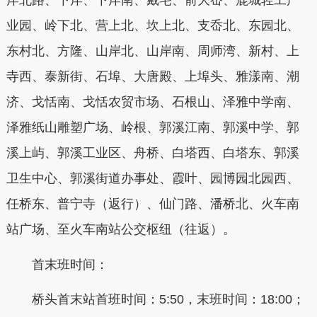
岸北路、下岸、下岸南、戴宅、前大岙、鹿城轻工产
业园、岭下北、营上北、坎上北、支岙北、东园北、
东村北、方隆、山岸北、山岸南、周师湾、新村、上
寺西、泰新街、石埠、大唐殿、上埠头、雅漾南、潮
济、戈恬南、戈恬农贸市场、石根山、泽雅中学南、
泽雅纸山雕塑广场、岭根、郭溪江南、郭溪中学、郭
溪上屿、郭溪工业区、舟桥、白塔西、白塔东、郭溪
卫生中心、郭溪街道办事处、霞叶、园博园北园西、
任桥东、普宁寺（返行）、仙门路、潘桥北、火车南
站广场、至火车南站公交枢纽（往返）。
首末班时间：
桥头首末站首班时间：5:50，末班时间：18:00；