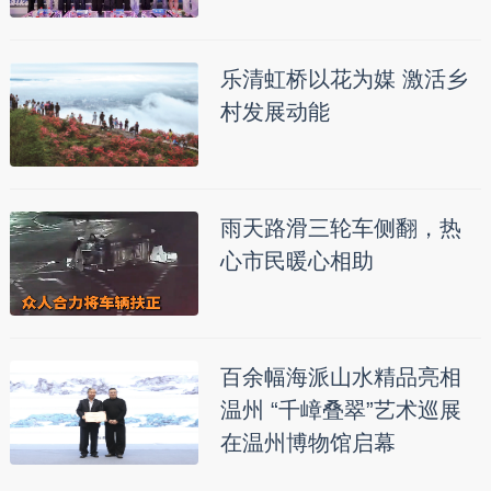
乐清虹桥以花为媒 激活乡
村发展动能
雨天路滑三轮车侧翻，热
心市民暖心相助
百余幅海派山水精品亮相
温州 “千嶂叠翠”艺术巡展
在温州博物馆启幕