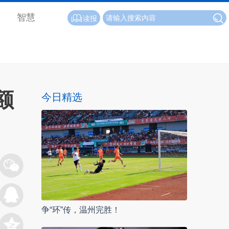
智慧
读报
额
今日精选
争“环”传，温州完胜！