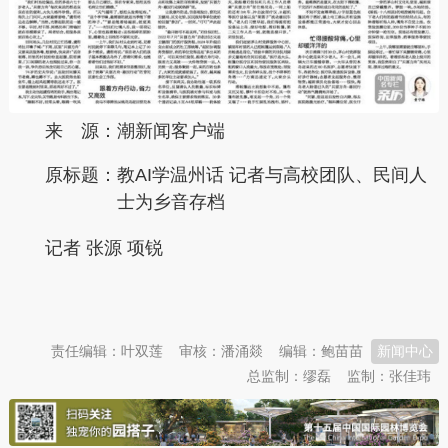
来 源：潮新闻客户端
原标题：
教AI学温州话 记者与高校团队、民间人
士为乡音存档
记者 张源 项锐
本文转自：
温州新闻网 66wz.com
责任编辑：叶双莲
审核：潘涌燚
编辑：鲍苗苗
新闻中心
总监制：缪磊
监制：张佳玮