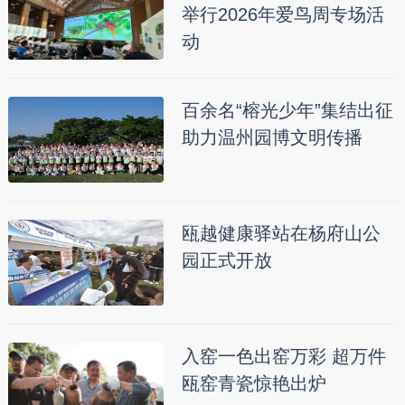
举行2026年爱鸟周专场活
动
百余名“榕光少年”集结出征
助力温州园博文明传播
瓯越健康驿站在杨府山公
园正式开放
入窑一色出窑万彩 超万件
瓯窑青瓷惊艳出炉