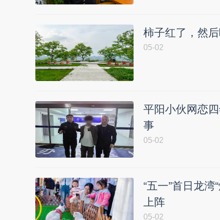
柿子红了，然后
05-02
平阳小伙网恋四
事
05-02
“五一”首日龙
上阵
05-02