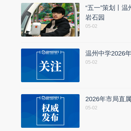
“五一”策划丨
岩石园
05-02
温州中学202
05-02
2026年市局
05-02