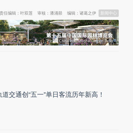
责任编辑：叶双莲
审核：潘涌燚
编辑：诸葛之伊
新闻中心
州轨道交通创“五一”单日客流历年新高！