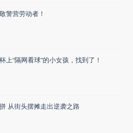
敬警营劳动者！
杯上“隔网看球”的小女孩，找到了！
拼 从街头摆摊走出逆袭之路