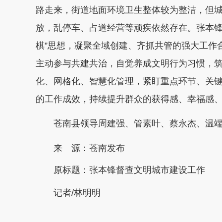
路走来，街道地面环境卫生整体较为整洁，但
放，乱停车、占道经营等顽疾依然存在。张本锋
棋”思想，凝聚全域创建、齐抓共管的强大工作
主动参与共建共治，自觉养成文明行为习惯，
化、网格化、智慧化管理，紧盯重点环节、关
的工作成效，持续提升群众的获得感、幸福感
苍南
县领导周建强、管素叶、蔡永杰、温
来 源：苍南发布
原标题：
张本锋督查文明城市建设工作
记者/林明明
本文转自：
温州新闻网 66wz.com