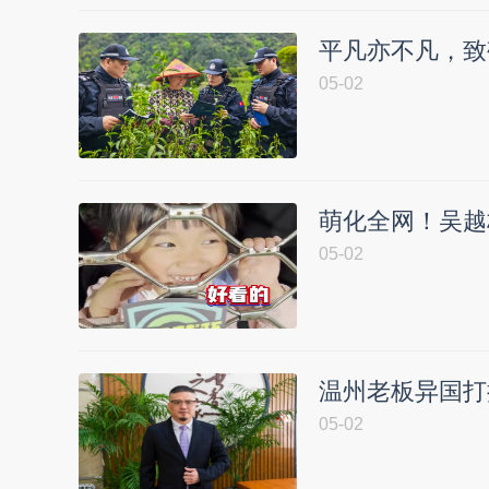
平凡亦不凡，致
05-02
萌化全网！吴越
05-02
温州老板异国打
05-02