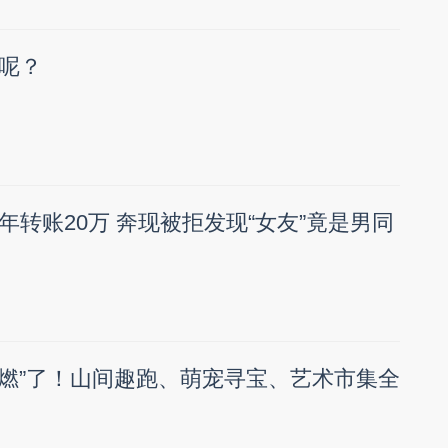
呢？
年转账20万 奔现被拒发现“女友”竟是男同
湾“燃”了！山间趣跑、萌宠寻宝、艺术市集全