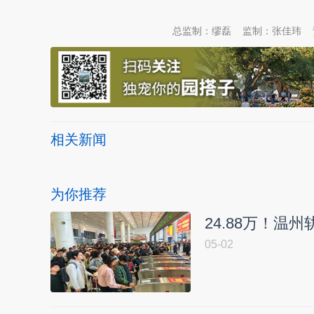
总监制：缪磊
监制：张佳玮
相关新闻
为你推荐
24.88万！温
05-02