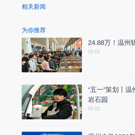
相关新闻
为你推荐
24.88万！温
05-02
“五一”策划丨
岩石园
05-02