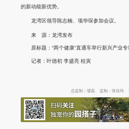
的新动能新优势。
龙湾
区领导陈志楠、项华琛参加会议。
来 源：龙湾发布
原标题：
“两个健康”直通车举行新兴产业专
记者：叶德初 李盛亮 桂寅
本文转自：
温州新闻网 66wz.com
总监制：缪磊
监制：张佳玮