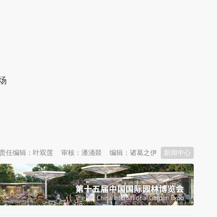
场
责任编辑：叶双莲
审核：潘涌燚
编辑：诸葛之伊
新闻中心