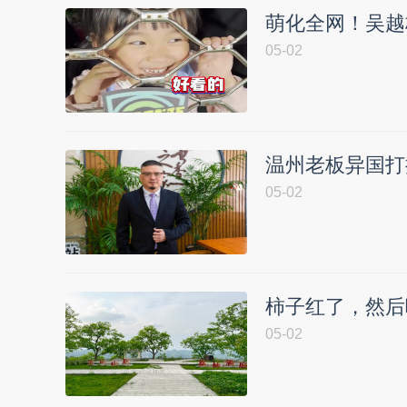
萌化全网！吴越
05-02
温州老板异国打
05-02
柿子红了，然后
05-02