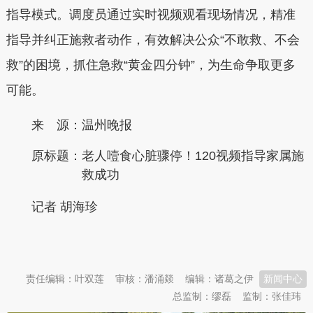
指导模式。调度员通过实时视频观看现场情况，精准
指导并纠正施救者动作，有效解决公众“不敢救、不会
救”的困境，抓住急救“黄金四分钟”，为生命争取更多
可能。
来 源：温州晚报
原标题：
老人噎食心脏骤停！120视频指导家属施
救成功
记者 胡海珍
本文转自：
温州新闻网 66wz.com
责任编辑：叶双莲
审核：潘涌燚
编辑：诸葛之伊
新闻中心
总监制：缪磊
监制：张佳玮