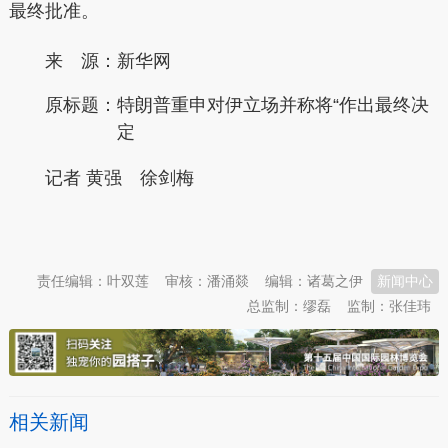
最终批准。
来 源：新华网
原标题：
特朗普重申对伊立场并称将“作出最终决
定
记者 黄强 徐剑梅
本文转自：
温州新闻网 66wz.com
责任编辑：叶双莲
审核：潘涌燚
编辑：诸葛之伊
新闻中心
总监制：缪磊
监制：张佳玮
相关新闻