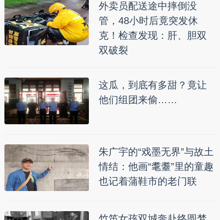
外卖员配送途中摔倒没
管，48小时后竟突发休
克！检查发现：肝、胆双
双破裂
这瓜，到底有多甜？竟让
他们组团来偷……
朱广宇的“戏墨无界”与故土
情结：他画“耄耋”里的童趣
也记着蒲鞋市的老门联
竹笛女孩双城奔赴终圆梦