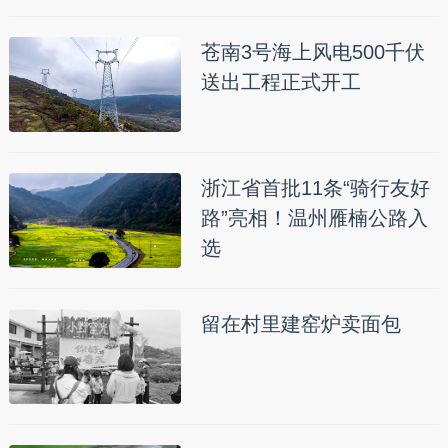
苍南3号海上风电500千伏
送出工程正式开工
浙江省首批11条“骑行友好
路”亮相！温州雁楠公路入
选
留在村里建窑炉卖面包